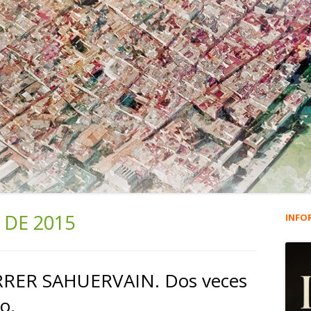
 DE 2015
INFO
Ba
lat
RRER SAHUERVAIN. Dos veces
pri
o.