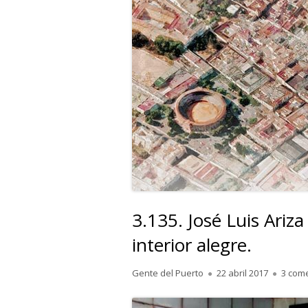
3.135. José Luis Ariz
interior alegre.
Autor
Publicado
Gente del Puerto
22 abril 2017
3 com
el