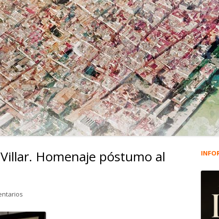
a Villar. Homenaje póstumo al
INFO
Ba
lat
en 3.135. José Luis Ariza Villar. Homenaje póstumo al interior alegr
entarios
pri