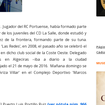
961. Jugador del RC Portuense, había formado parte
y de los juveniles del CD La Salle, donde estudió y
ez de la frontera, formando parte de su tuna.
‘Las Redes’, en 2008, el pasado año se celebró el
Págin
Cádiz
en dicho club social de la Coste Oeste. Delegado
 en Algeciras –iba a diario a la ciudad
MUSE
ejado el 21 de mayo de 2016. Mañana domingo se
Ariza Villar' en el Complejo Deportivo 'Marcos
l Puerto Luis Portillo Ruiz
(ver nótula núm. 966