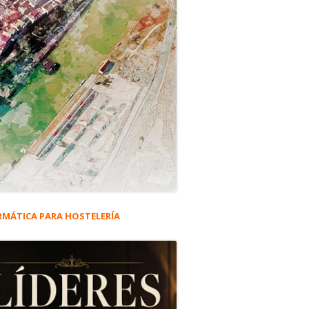
RMÁTICA PARA HOSTELERÍA
rra
eral
e.
ncipal