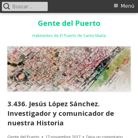
Buscar:
Menú
Menú
principal
Saltar
Gente del Puerto
al
contenido
Habitantes de El Puerto de Santa María
3.436. Jesús López Sánchez.
Investigador y comunicador de
nuestra Historia
Autor
Publicado
para 3.4
Gente del Puerto
17 noviembre 2017
Deja un comentario