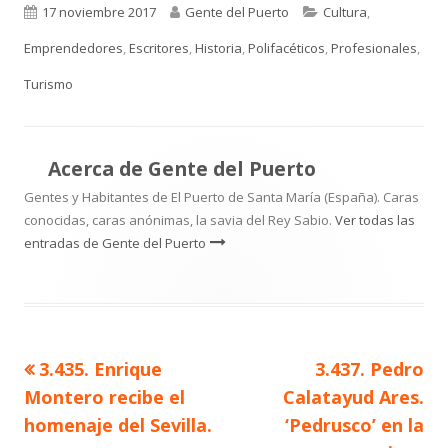
Publicado
Autor
Categorías
17 noviembre 2017
Gente del Puerto
Cultura
,
el
Emprendedores
,
Escritores
,
Historia
,
Polifacéticos
,
Profesionales
,
Turismo
Acerca de
Gente del Puerto
Gentes y Habitantes de El Puerto de Santa María (España). Caras
conocidas, caras anónimas, la savia del Rey Sabio.
Ver todas las
entradas de Gente del Puerto
Artículo
Artículo
3.435. Enrique
3.437. Pedro
Navegación
anterior
siguiente
Montero recibe el
Calatayud Ares.
de
homenaje del Sevilla.
‘Pedrusco’ en la