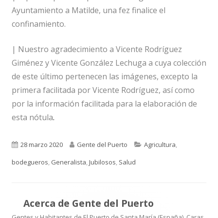
Ayuntamiento a Matilde, una fez finalice el
confinamiento.
| Nuestro agradecimiento a Vicente Rodríguez
Giménez y Vicente González Lechuga a cuya colección
de este último pertenecen las imágenes, excepto la
primera facilitada por Vicente Rodríguez, así como
por la información facilitada para la elaboración de
esta nótula
.
Publicado
Autor
Categorías
28 marzo 2020
Gente del Puerto
Agricultura
,
el
bodegueros
,
Generalista
,
Jubilosos
,
Salud
Acerca de
Gente del Puerto
Gentes y Habitantes de El Puerto de Santa María (España). Caras