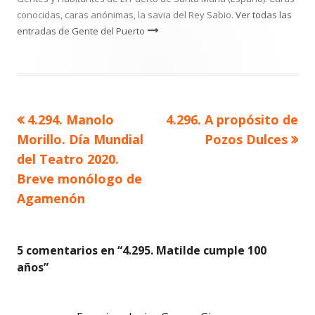
conocidas, caras anónimas, la savia del Rey Sabio.
Ver todas las
entradas de Gente del Puerto
Artículo
Artículo
4.294. Manolo
4.296. A propósito de
Navegación
anterior
siguiente
Morillo. Día Mundial
Pozos Dulces
de
del Teatro 2020.
Breve monólogo de
entradas
Agamenón
5 comentarios en “
4.295. Matilde cumple 100
años
”