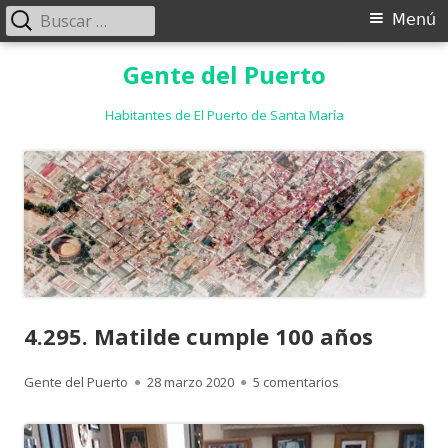
Buscar:
Menú
Menú
principal
Saltar
Gente del Puerto
al
contenido
Habitantes de El Puerto de Santa María
4.295. Matilde cumple 100 años
Autor
Publicado
en 4.295. Matilde
Gente del Puerto
28 marzo 2020
5 comentarios
el