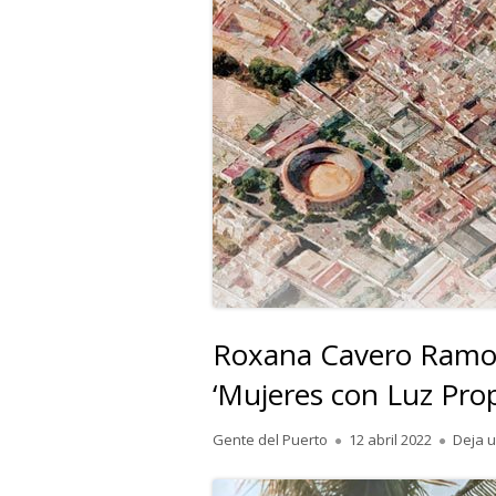
Roxana Cavero Ramos
‘Mujeres con Luz Pro
Autor
Publicado
Gente del Puerto
12 abril 2022
Deja 
el