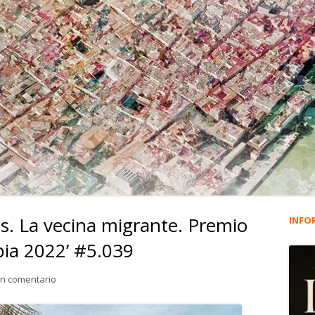
. La vecina migrante. Premio
INFO
Ba
pia 2022’ #5.039
lat
para Roxana Cavero Ramos. La vecina migrante. Premio ‘Muje
un comentario
pri