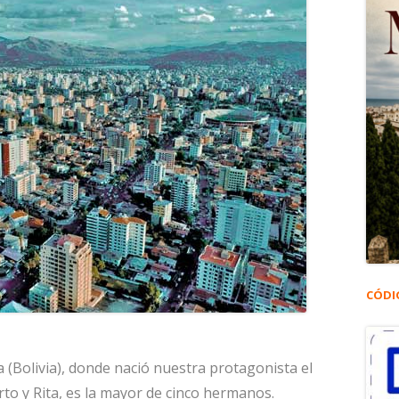
CÓDI
Bolivia), donde nació nuestra protagonista el
rto y Rita, es la mayor de cinco hermanos.