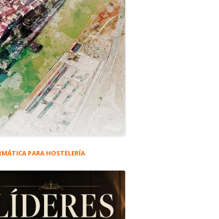
RMÁTICA PARA HOSTELERÍA
rra
eral
res con Luz Propia 2022’ #5.039
ncipal