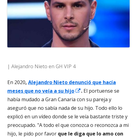
| Alejandro Nieto en GH VIP 4
En 2020
,
Alejandro Nieto denunció que hacía
Abrir
meses que no veía a su hijo
.
El portuense se
en
había mudado a Gran Canaria con su pareja y
una
aseguró que no sabía nada de su hijo. Todo ello lo
ventana
explicó en un vídeo donde se le veía bastante triste y
nueva
preocupado. "A todo el que conozca o reconozca a mi
hijo, le pido por favor
que le diga que lo amo con