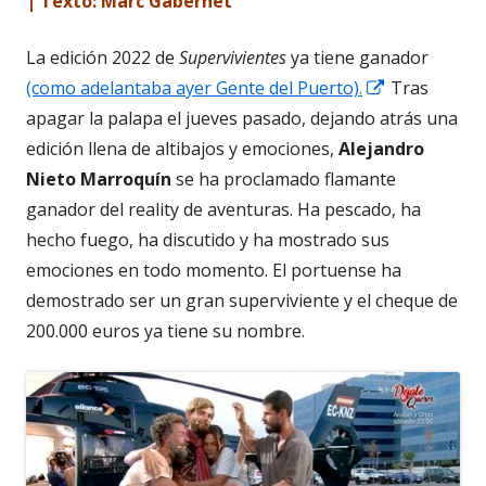
| Texto: Marc Gabernet
La edición 2022 de
Supervivientes
ya tiene ganador
Abrir
(como adelantaba ayer Gente del Puerto).
Tras
en
apagar la palapa el jueves pasado, dejando atrás una
una
edición llena de altibajos y emociones,
Alejandro
ventana
Nieto
Marroquín
se ha proclamado flamante
nueva
ganador del reality
de aventuras. Ha pescado, ha
hecho fuego, ha discutido y ha mostrado sus
emociones en todo momento.
El portuense ha
demostrado ser un gran superviviente
y el cheque de
200.000 euros ya tiene su nombre.