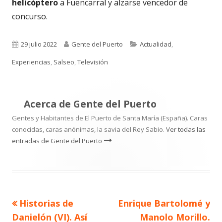
helicóptero
a Fuencarral y alzarse vencedor de
concurso.
Publicado
Autor
Categorías
29 julio 2022
Gente del Puerto
Actualidad
,
el
Experiencias
,
Salseo
,
Televisión
Acerca de
Gente del Puerto
Gentes y Habitantes de El Puerto de Santa María (España). Caras
conocidas, caras anónimas, la savia del Rey Sabio.
Ver todas las
entradas de Gente del Puerto
Artículo
Artículo
Historias de
Enrique Bartolomé y
Navegación
anterior
siguiente
Danielón (VI). Así
Manolo Morillo.