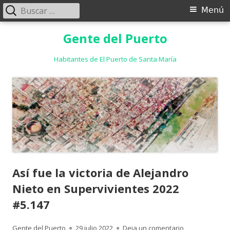
Buscar:
Menú
Menú
principal
Saltar
Gente del Puerto
al
contenido
Habitantes de El Puerto de Santa María
Así fue la victoria de Alejandro
Nieto en Supervivientes 2022
#5.147
Autor
Publicado
para Así fue la
Gente del Puerto
29 julio 2022
Deja un comentario