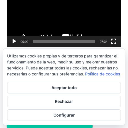
vídeo
00:00
07:34
Utilizamos cookies propias y de terceros para garantizar el
COÑAC PORTEÑO
funcionamiento de la web, medir su uso y mejorar nuestros
servicios. Puede aceptar todas las cookies, rechazar las no
necesarias o configurar sus preferencias.
Política de cookies
Aceptar todo
Ir a las Viñetas de Alberto Castrelo
Rechazar
Configurar