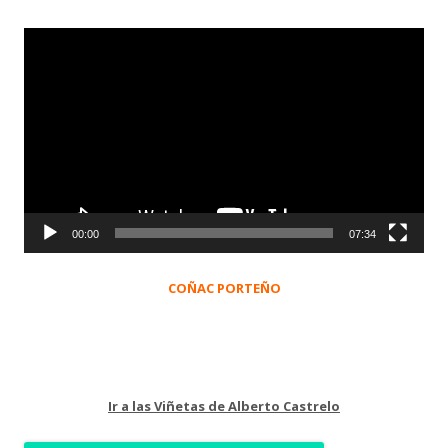
Reproductor
de
vídeo
00:00
07:34
COÑAC PORTEÑO
Ir a las Viñetas de Alberto Castrelo