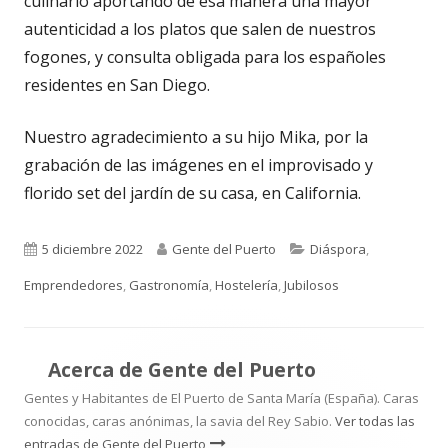
culinario aportando de esa manera una mayor
autenticidad a los platos que salen de nuestros
fogones, y consulta obligada para los españoles
residentes en San Diego.
Nuestro agradecimiento a su hijo Mika, por la
grabación de las imágenes en el improvisado y
florido set del jardín de su casa, en California.
Publicado
Autor
Categorías
5 diciembre 2022
Gente del Puerto
Diáspora
,
el
Emprendedores
,
Gastronomía
,
Hostelería
,
Jubilosos
Acerca de
Gente del Puerto
Gentes y Habitantes de El Puerto de Santa María (España). Caras
conocidas, caras anónimas, la savia del Rey Sabio.
Ver todas las
entradas de Gente del Puerto