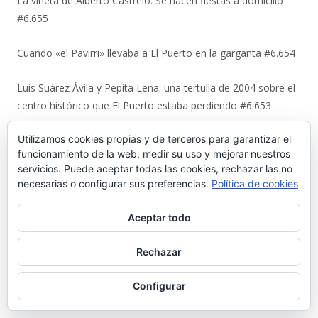
La viñeta de Alberto Castrelo. Se hacen fiestas a domicilio
#6.655
Cuando «el Pavirri» llevaba a El Puerto en la garganta #6.654
Luis Suárez Ávila y Pepita Lena: una tertulia de 2004 sobre el
centro histórico que El Puerto estaba perdiendo #6.653
Utilizamos cookies propias y de terceros para garantizar el
Urbaluz, cuando El Puerto se vistió la americana #6.652
funcionamiento de la web, medir su uso y mejorar nuestros
servicios. Puede aceptar todas las cookies, rechazar las no
Los últimos coletazos de una enseñanza basada en el miedo
necesarias o configurar sus preferencias.
Política de cookies
#6.651
Aceptar todo
En 1970, bendición de los espigones de Poniente y Levante
#6.650
Rechazar
El Coto de la Isleta y Valdelagrana. Geohistoria de un espacio
Configurar
entre el mar y las marismas #6.649