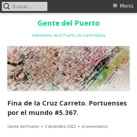
Buscar:
Menú
Menú
principal
Saltar
Gente del Puerto
al
contenido
Habitantes de El Puerto de Santa María
Fina de la Cruz Carreto. Portuenses
por el mundo #5.367.
Autor
Publicado
en Fina de la C
Gente del Puerto
5 diciembre 2022
4 comentarios
el