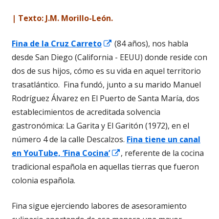
| Texto: J.M. Morillo-León.
Abrir
Fina de la Cruz Carreto
(84 años), nos habla
en
desde San Diego (California - EEUU) donde reside con
una
dos de sus hijos, cómo es su vida en aquel territorio
ventana
trasatlántico. Fina fundó, junto a su marido Manuel
nueva
Rodríguez Álvarez en El Puerto de Santa María, dos
establecimientos de acreditada solvencia
gastronómica: La Garita y El Garitón (1972), en el
número 4 de la calle Descalzos.
Fina tiene un canal
Abrir
en YouTube, ‘Fina Cocina’
, referente de la cocina
en
tradicional española en aquellas tierras que fueron
una
colonia española.
ventana
Fina sigue ejerciendo labores de asesoramiento
nueva