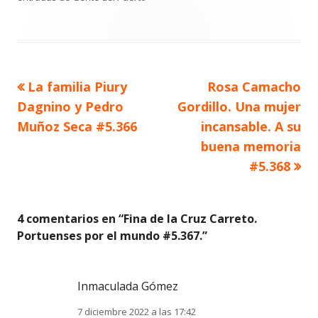
Artículo
Artículo
La familia Piury
Rosa Camacho
Navegación
anterior
siguiente
Dagnino y Pedro
Gordillo. Una mujer
de
Muñoz Seca #5.366
incansable. A su
buena memoria
entradas
#5.368
4 comentarios en “
Fina de la Cruz Carreto.
Portuenses por el mundo #5.367.
”
Inmaculada Gómez
7 diciembre 2022 a las 17:42