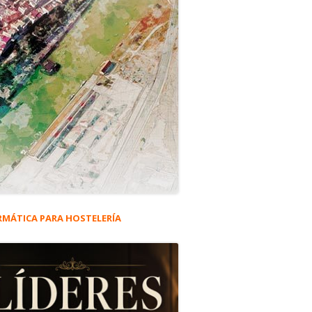
RMÁTICA PARA HOSTELERÍA
rra
eral
les de restauración #5.455
ncipal