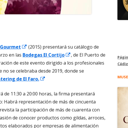
Abrir
r Gourmet
(2015) presentará su catálogo de
en
Abrir
arzo en las
Bodegas El Cortijo
, de El Puerto de
Págin
una
en
ración de este evento dirigido a los profesionales
Cádiz
ventana
una
que no se celebraba desde 2019, donde se
MUSE
nueva
Abrir
ventana
tering de El Faro.
en
nueva
á de 11:30 a 20:00 horas, la firma presentará
una
go: Habrá representación de más de cincuenta
ventana
evista la participación de más de cuarenta con
nueva
casión de conocer productos como gildas, arroces,
ctos elaborados por empresas de alimentación