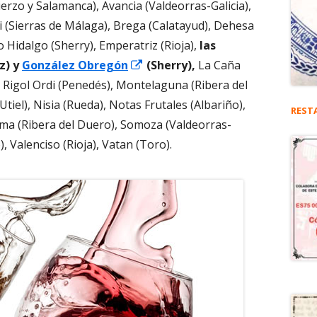
ierzo y Salamanca), Avancia (Valdeorras-Galicia),
ni (Sierras de Málaga), Brega (Calatayud), Dehesa
io Hidalgo (Sherry), Emperatriz (Rioja),
las
Abrir
z) y
González Obregón
(Sherry),
La Caña
en
a Rigol Ordi (Penedés), Montelaguna (Ribera del
una
tiel), Nisia (Rueda), Notas Frutales (Albariño),
REST
ventana
dma (Ribera del Duero), Somoza (Valdeorras-
nueva
), Valenciso (Rioja), Vatan (Toro).