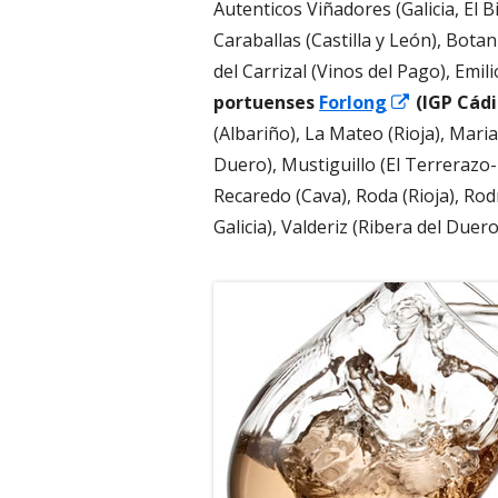
Autenticos Viñadores (Galicia, El B
Caraballas (Castilla y León), Bota
del Carrizal (Vinos del Pago), Emil
Abrir
portuenses
Forlong
(IGP Cádi
en
(Albariño), La Mateo (Rioja), Mari
una
Duero), Mustiguillo (El Terrerazo-U
ventana
Recaredo (Cava), Roda (Rioja), Ro
nueva
Galicia), Valderiz (Ribera del Duero