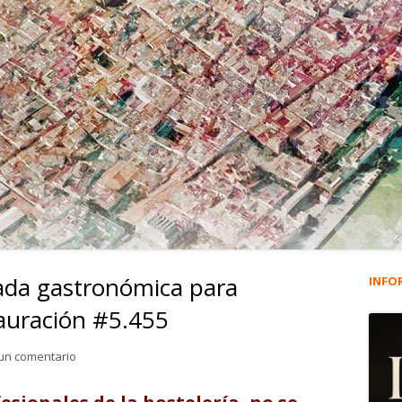
ada gastronómica para
INFO
Ba
tauración #5.455
lat
para Al Sur Gourmet. Jornada gastronómica para profesiona
un comentario
pri