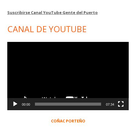
Suscribirse Canal YouTube Gente del Puerto
CANAL DE YOUTUBE
Reproductor
de
vídeo
00:00
07:34
COÑAC PORTEÑO