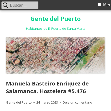
Buscar:
Menú
Me
principal
Saltar
Gente del Puerto
al
contenido
Habitantes de El Puerto de Santa María
Manuela Basteiro Enriquez de
Salamanca. Hostelera #5.476
Autor
Publicado
para Manuel
Gente del Puerto
24 marzo 2023
Deja un comentario
el