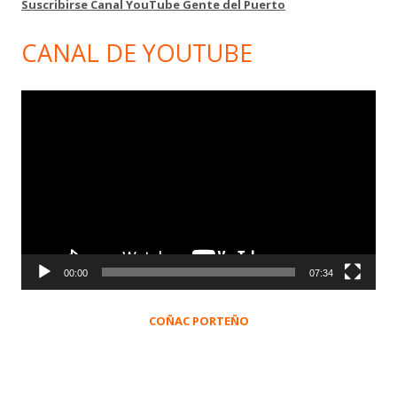
Suscribirse Canal YouTube Gente del Puerto
CANAL DE YOUTUBE
Reproductor
de
vídeo
00:00
07:34
COÑAC PORTEÑO