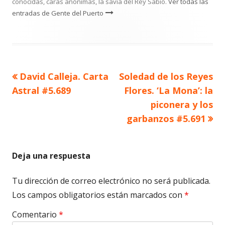
conocidas, caras anónimas, la savia del Rey Sabio.
Ver todas las
entradas de Gente del Puerto
Artículo
Artículo
David Calleja. Carta
Soledad de los Reyes
Navegación
anterior
siguiente
Astral #5.689
Flores. ‘La Mona’: la
de
piconera y los
garbanzos #5.691
entradas
Deja una respuesta
Tu dirección de correo electrónico no será publicada.
Los campos obligatorios están marcados con
*
Comentario
*