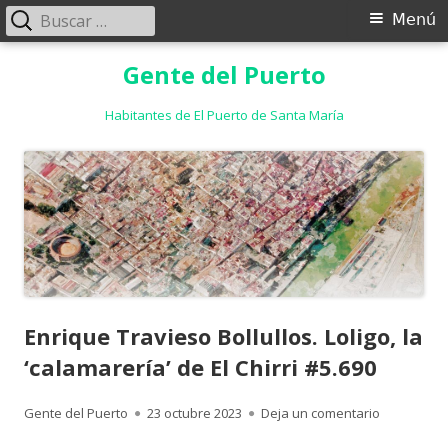
Buscar:
Menú
Menú
principal
Saltar
Gente del Puerto
al
contenido
Habitantes de El Puerto de Santa María
Enrique Travieso Bollullos. Loligo, la
‘calamarería’ de El Chirri #5.690
Autor
Publicado
para Enrique
Gente del Puerto
23 octubre 2023
Deja un comentario
el