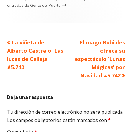
entradas de Gente del Puerto
Artículo
Artículo
La viñeta de
El mago Rubiales
Navegación
anterior
siguiente
Alberto Castrelo. Las
ofrece su
de
luces de Calleja
espectáculo ‘Lunas
#5.740
Mágicas’ por
entradas
Navidad #5.742
Deja una respuesta
Tu dirección de correo electrónico no será publicada.
Los campos obligatorios están marcados con
*
Comentario
*