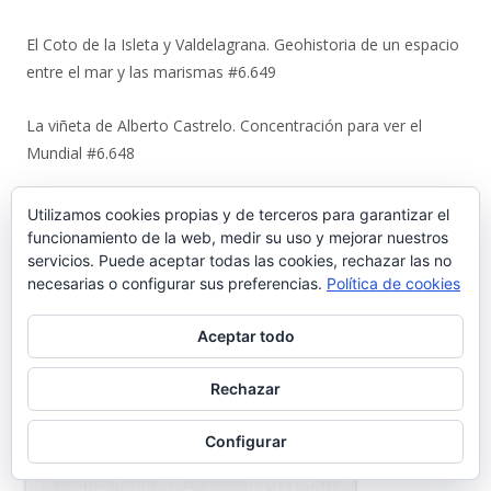
El Coto de la Isleta y Valdelagrana. Geohistoria de un espacio
entre el mar y las marismas #6.649
La viñeta de Alberto Castrelo. Concentración para ver el
Mundial #6.648
La artesanía de Ditas Lafita enciende un nuevo escaparate
Utilizamos cookies propias y de terceros para garantizar el
en la calle Luna #6.647
funcionamiento de la web, medir su uso y mejorar nuestros
servicios. Puede aceptar todas las cookies, rechazar las no
necesarias o configurar sus preferencias.
Política de cookies
El sueño tabernero de David Méndez se sirve en vaso en ‘La
Media Chica’ #6.646
Aceptar todo
Quienes somos
Rechazar
Director: José María Morillo
Configurar