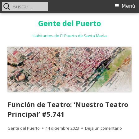
Buscar:
Menú
Menú
principal
Saltar
Gente del Puerto
al
contenido
Habitantes de El Puerto de Santa María
Función de Teatro: ‘Nuestro Teatro
Principal’ #5.741
Autor
Publicado
para Func
Gente del Puerto
14 diciembre 2023
Deja un comentario
el