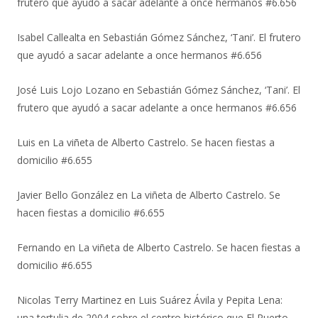
frutero que ayudó a sacar adelante a once hermanos #6.656
Isabel Callealta
en
Sebastián Gómez Sánchez, ‘Tani’. El frutero
que ayudó a sacar adelante a once hermanos #6.656
José Luis Lojo Lozano
en
Sebastián Gómez Sánchez, ‘Tani’. El
frutero que ayudó a sacar adelante a once hermanos #6.656
Luis
en
La viñeta de Alberto Castrelo. Se hacen fiestas a
domicilio #6.655
Javier Bello González
en
La viñeta de Alberto Castrelo. Se
hacen fiestas a domicilio #6.655
Fernando
en
La viñeta de Alberto Castrelo. Se hacen fiestas a
domicilio #6.655
Nicolas Terry Martinez
en
Luis Suárez Ávila y Pepita Lena:
una tertulia de 2004 sobre el centro histórico que El Puerto