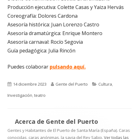
Producción ejecutiva: Colette Casas y Yaiza Hervás
Coreografía: Dolores Cardona
Asesoría histórica: Juan Lorenzo Castro
Asesoría dramatúrgica: Enrique Montero
Asesoría carnaval: Rocío Segovia
Guía pedagógica: Julia Rincón
Puedes colaborar
pulsando aquí.
Publicado
Autor
Categorías
14 diciembre 2023
Gente del Puerto
Cultura
,
el
Investigación
,
teatro
Acerca de
Gente del Puerto
Gentes y Habitantes de El Puerto de Santa María (España). Caras
conocidas, caras anónimas, la savia del Rey Sabio.
Ver todas las