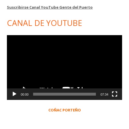
Suscribirse Canal YouTube Gente del Puerto
CANAL DE YOUTUBE
Reproductor
de
vídeo
00:00
07:34
COÑAC PORTEÑO