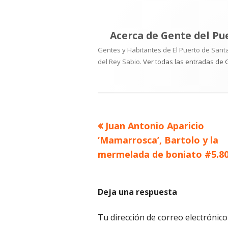
el
Acerca de
Gente del Pu
Gentes y Habitantes de El Puerto de Santa
del Rey Sabio.
Ver todas las entradas de 
Artículo
Juan Antonio Aparicio
Navegación
anterior
‘Mamarrosca’, Bartolo y la
de
mermelada de boniato #5.8
entradas
Deja una respuesta
Tu dirección de correo electrónico