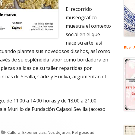
El recorrido
museográfico
muestra el contexto
social en el que
nace su arte, así
REST
o cuando plantea sus novedosos diseños, así como
través de su espléndida labor como bordadora en
 piezas salidas de su taller repartidas por
incias de Sevilla, Cádiz y Huelva, argumentan el
o, de 11.00 a 14.00 horas y de 18.00 a 21.00
ala Murillo de Fundación Cajasol Sevilla (acceso
Categorías
Cultura
,
Experiencias
,
Nos dejaron
,
Religiosidad