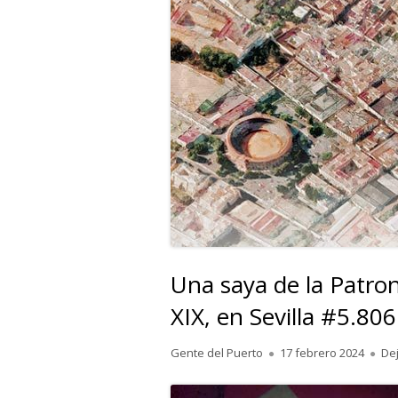
Una saya de la Patro
XIX, en Sevilla #5.806
Autor
Publicado
Gente del Puerto
17 febrero 2024
De
el