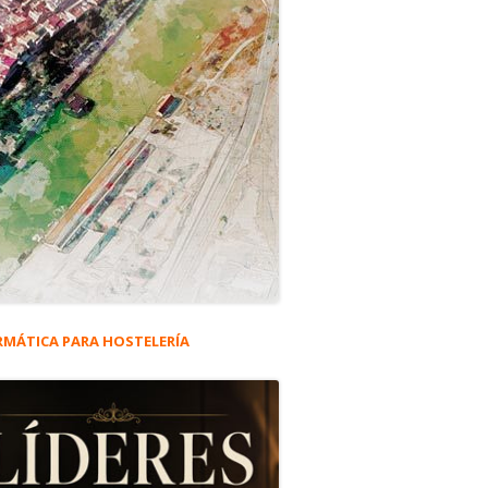
RMÁTICA PARA HOSTELERÍA
rra
eral
IX, en Sevilla #5.806
ncipal