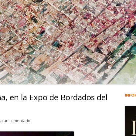
na, en la Expo de Bordados del
INFO
Ba
lat
para Una saya de la Patrona, en la Expo de Bordados del X
ja un comentario
pri