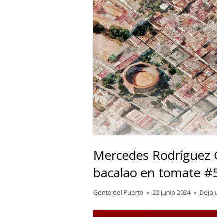
Mercedes Rodríguez G
bacalao en tomate #
Autor
Publicado
Gente del Puerto
22 junio 2024
Deja 
el