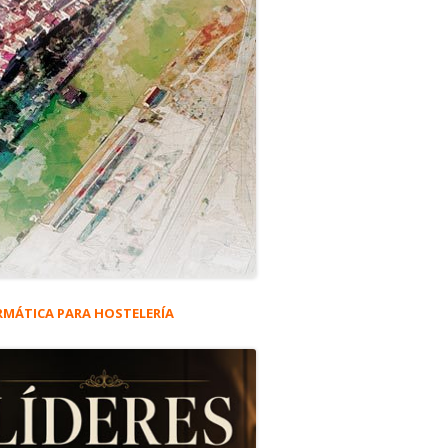
RMÁTICA PARA HOSTELERÍA
rra
eral
acalao en tomate #5.931
ncipal