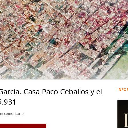
arcía. Casa Paco Ceballos y el
INFO
Ba
5.931
lat
para Mercedes Rodríguez García. Casa Paco Ceballos y el b
un comentario
pri