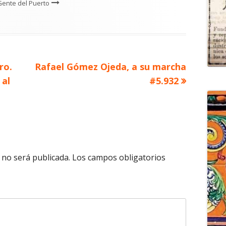
Gente del Puerto
Artículo
ro.
Rafael Gómez Ojeda, a su marcha
siguiente
 al
#5.932
 no será publicada.
Los campos obligatorios