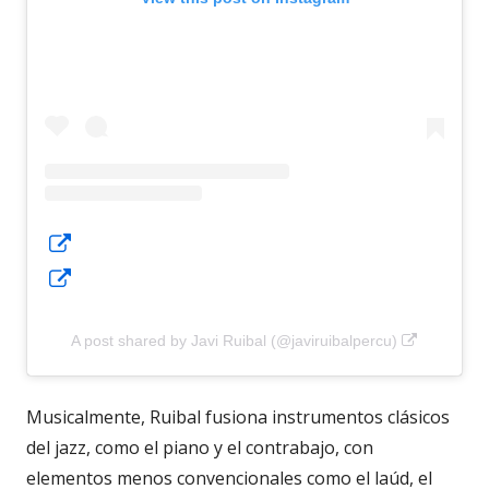
Abrir en una ventana nueva
Abrir en una ventana nueva
Abrir en 
A post shared by Javi Ruibal (@javiruibalpercu)
Musicalmente, Ruibal fusiona instrumentos clásicos
del jazz, como el piano y el contrabajo, con
elementos menos convencionales como el laúd, el