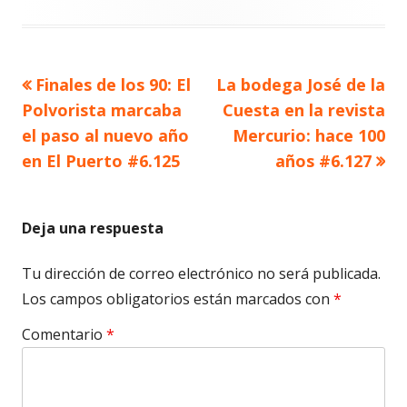
Artículo
Artículo
Finales de los 90: El
La bodega José de la
Navegación
anterior
siguiente
Polvorista marcaba
Cuesta en la revista
de
el paso al nuevo año
Mercurio: hace 100
en El Puerto #6.125
años #6.127
entradas
Deja una respuesta
Tu dirección de correo electrónico no será publicada.
Los campos obligatorios están marcados con
*
Comentario
*