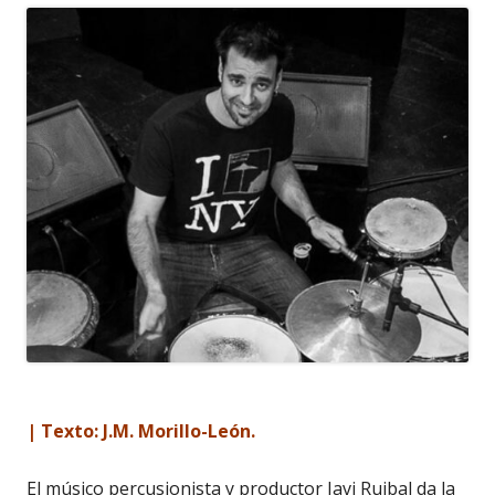
| Texto: J.M. Morillo-León.
El músico percusionista y productor Javi Ruibal da la