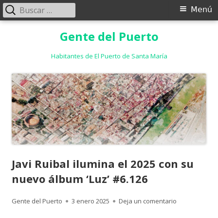
Buscar:
Menú
Menú
principal
Saltar
Gente del Puerto
al
contenido
Habitantes de El Puerto de Santa María
Javi Ruibal ilumina el 2025 con su
nuevo álbum ‘Luz’ #6.126
Autor
Publicado
para Javi Ruib
Gente del Puerto
3 enero 2025
Deja un comentario
el