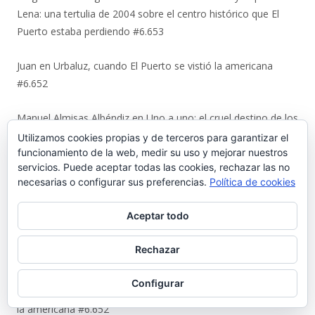
Lena: una tertulia de 2004 sobre el centro histórico que El
Puerto estaba perdiendo #6.653
Juan
en
Urbaluz, cuando El Puerto se vistió la americana
#6.652
Manuel Almisas Albéndiz
en
Uno a uno: el cruel destino de los
jóvenes comunistas de El Puerto tras el golpe militar de 1936
Utilizamos cookies propias y de terceros para garantizar el
funcionamiento de la web, medir su uso y mejorar nuestros
(y II) #6.644
servicios. Puede aceptar todas las cookies, rechazar las no
necesarias o configurar sus preferencias.
Política de cookies
Karl Ajote
en
Los últimos coletazos de una enseñanza
basada en el miedo #6.651
Aceptar todo
José Antonio Cots Rojas
en
Los últimos coletazos de una
Rechazar
enseñanza basada en el miedo #6.651
Configurar
Manuel Justo Morales
en
Urbaluz, cuando El Puerto se vistió
la americana #6.652