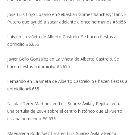
José Luis Lojo Lozano
en
Sebastián Gómez Sánchez, ‘Tani’. El
frutero que ayudó a sacar adelante a once hermanos #6.656
Luis
en
La viñeta de Alberto Castrelo. Se hacen fiestas a
domicilio #6.655
Javier Bello González
en
La viñeta de Alberto Castrelo. Se
hacen fiestas a domicilio #6.655
Fernando
en
La viñeta de Alberto Castrelo. Se hacen fiestas a
domicilio #6.655
Nicolas Terry Martinez
en
Luis Suárez Ávila y Pepita Lena:
una tertulia de 2004 sobre el centro histórico que El Puerto
estaba perdiendo #6.653
Magdalena Rodríguez Lara
en
Luis Suárez Ávila y Pepita