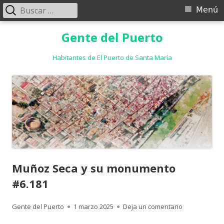
Buscar:
Menú
Menú
principal
Saltar
Gente del Puerto
al
contenido
Habitantes de El Puerto de Santa María
Muñoz Seca y su monumento
#6.181
Autor
Publicado
para Muñoz S
Gente del Puerto
1 marzo 2025
Deja un comentario
el