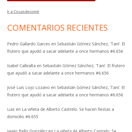
Ir a Cosasdecomé
COMENTARIOS RECIENTES
Pedro Gallardo Garces
en
Sebastián Gómez Sánchez, ‘Tani’. El
frutero que ayudó a sacar adelante a once hermanos #6.656
Isabel Callealta
en
Sebastián Gómez Sánchez, ‘Tani’. El frutero
que ayudó a sacar adelante a once hermanos #6.656
José Luis Lojo Lozano
en
Sebastián Gómez Sánchez, ‘Tani’. El
frutero que ayudó a sacar adelante a once hermanos #6.656
Luis
en
La viñeta de Alberto Castrelo. Se hacen fiestas a
domicilio #6.655
Javier Bello González
en
La viñeta de Alberto Castrelo. Se