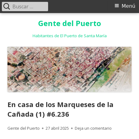
Buscar:
Menú
Menú
principal
Saltar
Gente del Puerto
al
contenido
Habitantes de El Puerto de Santa María
En casa de los Marqueses de la
Cañada (1) #6.236
Autor
Publicado
para En casa d
Gente del Puerto
27 abril 2025
Deja un comentario
el