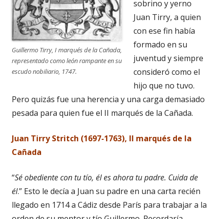
sobrino y yerno
Juan Tirry, a quien
con ese fin había
formado en su
Guillermo Tirry, I marqués de la Cañada,
juventud y siempre
representado como león rampante en su
consideró como el
escudo nobiliario, 1747.
hijo que no tuvo.
Pero quizás fue una herencia y una carga demasiado
pesada para quien fue el II marqués de la Cañada.
Juan Tirry Stritch (1697-1763), II marqués de la
Cañada
“
Sé obediente con tu tío, él es ahora tu padre. Cuida de
él
.” Esto le decía a Juan su padre en una carta recién
llegado en 1714 a Cádiz desde París para trabajar a la
orden de su mentor y tío Guillermo. Recordaría