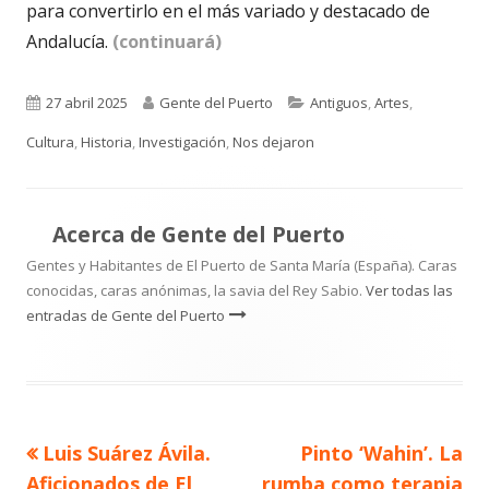
para convertirlo en el más variado y destacado de
Andalucía.
(continuará)
Publicado
Autor
Categorías
27 abril 2025
Gente del Puerto
Antiguos
,
Artes
,
el
Cultura
,
Historia
,
Investigación
,
Nos dejaron
Acerca de
Gente del Puerto
Gentes y Habitantes de El Puerto de Santa María (España). Caras
conocidas, caras anónimas, la savia del Rey Sabio.
Ver todas las
entradas de Gente del Puerto
Artículo
Artículo
Luis Suárez Ávila.
Pinto ‘Wahin’. La
Navegación
anterior
siguiente
Aficionados de El
rumba como terapia