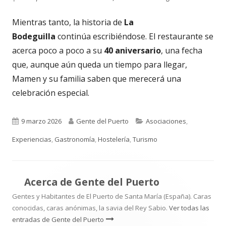
Mientras tanto, la historia de
La
Bodeguilla
continúa escribiéndose. El restaurante se
acerca poco a poco a su
40 aniversario
, una fecha
que, aunque aún queda un tiempo para llegar,
Mamen y su familia saben que merecerá una
celebración especial.
Publicado
Autor
Categorías
9 marzo 2026
Gente del Puerto
Asociaciones
,
el
Experiencias
,
Gastronomía
,
Hostelería
,
Turismo
Acerca de
Gente del Puerto
Gentes y Habitantes de El Puerto de Santa María (España). Caras
conocidas, caras anónimas, la savia del Rey Sabio.
Ver todas las
entradas de Gente del Puerto