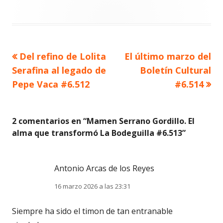
Artículo
Artículo
Del refino de Lolita
El último marzo del
Navegación
anterior
siguiente
Serafina al legado de
Boletín Cultural
de
Pepe Vaca #6.512
#6.514
entradas
2 comentarios en “
Mamen Serrano Gordillo. El
alma que transformó La Bodeguilla #6.513
”
Antonio Arcas de los Reyes
16 marzo 2026 a las 23:31
Siempre ha sido el timon de tan entranable