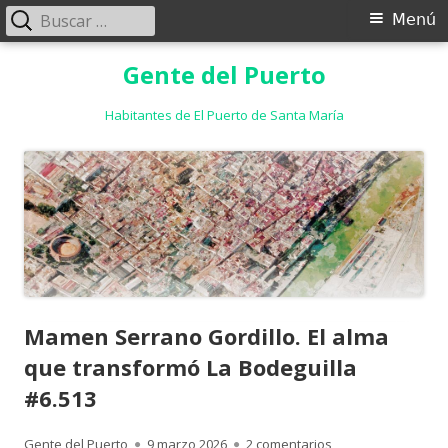
Buscar:
Menú
Menú
principal
Saltar
Gente del Puerto
al
contenido
Habitantes de El Puerto de Santa María
Mamen Serrano Gordillo. El alma
que transformó La Bodeguilla
#6.513
Autor
Publicado
en Mamen Serrano G
Gente del Puerto
9 marzo 2026
2 comentarios