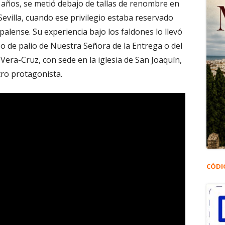
 años, se metió debajo de tallas de renombre en
Sevilla, cuando ese privilegio estaba reservado
spalense. Su experiencia bajo los faldones lo llevó
so de palio de Nuestra Señora de la Entrega o del
Vera-Cruz, con sede en la iglesia de San Joaquín,
tro protagonista.
CÓDI