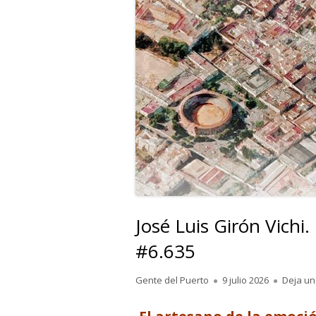
José Luis Girón Vichi
#6.635
Autor
Publicado
Gente del Puerto
9 julio 2026
Deja un
el