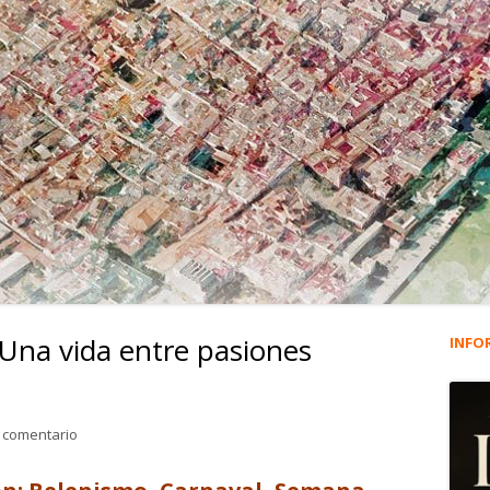
. Una vida entre pasiones
INFO
Ba
lat
para José Luis Girón Vichi. Una vida entre pasiones #6.635
 comentario
pri