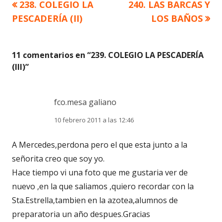
Artículo
Artículo
238. COLEGIO LA
240. LAS BARCAS Y
Navegación
anterior
siguiente
PESCADERÍA (II)
LOS BAÑOS
de
entradas
11 comentarios en “
239. COLEGIO LA PESCADERÍA
(III)
”
fco.mesa galiano
10 febrero 2011 a las 12:46
A Mercedes,perdona pero el que esta junto a la
señorita creo que soy yo.
Hace tiempo vi una foto que me gustaria ver de
nuevo ,en la que saliamos ,quiero recordar con la
Sta.Estrella,tambien en la azotea,alumnos de
preparatoria un año despues.Gracias