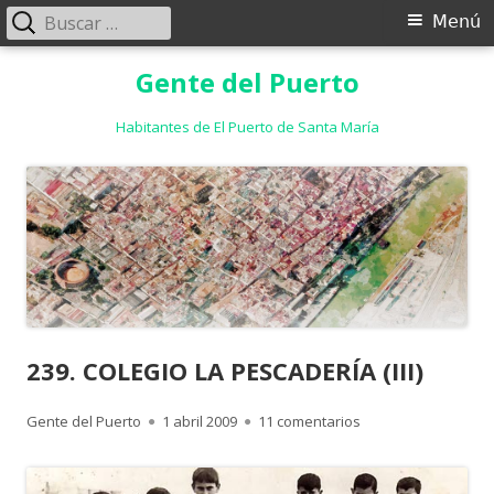
Buscar:
Menú
Menú
principal
Saltar
Gente del Puerto
al
contenido
Habitantes de El Puerto de Santa María
239. COLEGIO LA PESCADERÍA (III)
Autor
Publicado
en 239. COLEGIO LA P
Gente del Puerto
1 abril 2009
11 comentarios
el