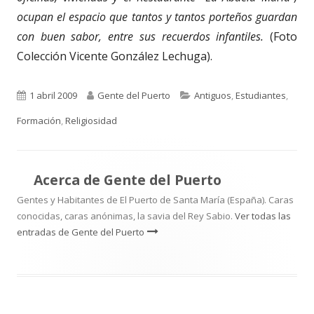
ocupan el espacio que tantos y tantos porteños guardan
con buen sabor, entre sus recuerdos infantiles.
(Foto
Colección Vicente González Lechuga).
Publicado
Autor
Categorías
1 abril 2009
Gente del Puerto
Antiguos
,
Estudiantes
,
el
Formación
,
Religiosidad
Acerca de
Gente del Puerto
Gentes y Habitantes de El Puerto de Santa María (España). Caras
conocidas, caras anónimas, la savia del Rey Sabio.
Ver todas las
entradas de Gente del Puerto