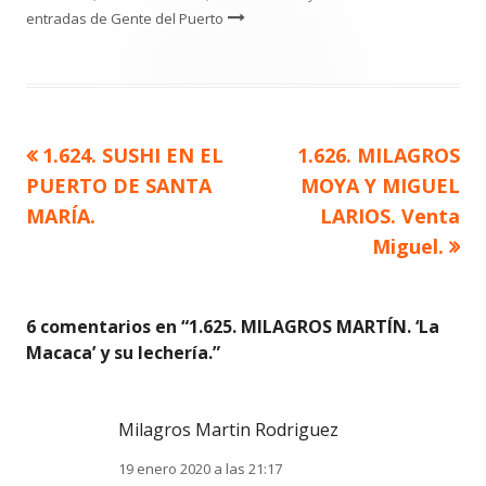
entradas de Gente del Puerto
Artículo
Artículo
1.624. SUSHI EN EL
1.626. MILAGROS
Navegación
anterior
siguiente
PUERTO DE SANTA
MOYA Y MIGUEL
de
MARÍA.
LARIOS. Venta
Miguel.
entradas
6 comentarios en “
1.625. MILAGROS MARTÍN. ‘La
Macaca’ y su lechería.
”
Milagros Martin Rodriguez
19 enero 2020 a las 21:17