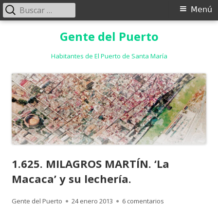
Buscar:
Menú
Menú
principal
Saltar
Gente del Puerto
al
contenido
Habitantes de El Puerto de Santa María
1.625. MILAGROS MARTÍN. ‘La
Macaca’ y su lechería.
Autor
Publicado
en 1.625. MILAGROS
Gente del Puerto
24 enero 2013
6 comentarios
el