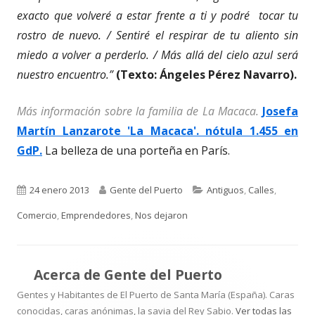
exacto que volveré a estar frente a ti y podré tocar tu
rostro de nuevo. / Sentiré el respirar de tu aliento sin
miedo a volver a perderlo. / Más allá del cielo azul será
nuestro encuentro.”
(Texto: Ángeles Pérez Navarro).
Más información sobre la familia de La Macaca.
Josefa
Martín Lanzarote 'La Macaca'. nótula 1.455 en
GdP.
La belleza de una porteña en París.
Publicado
Autor
Categorías
24 enero 2013
Gente del Puerto
Antiguos
,
Calles
,
el
Comercio
,
Emprendedores
,
Nos dejaron
Acerca de
Gente del Puerto
Gentes y Habitantes de El Puerto de Santa María (España). Caras
conocidas, caras anónimas, la savia del Rey Sabio.
Ver todas las