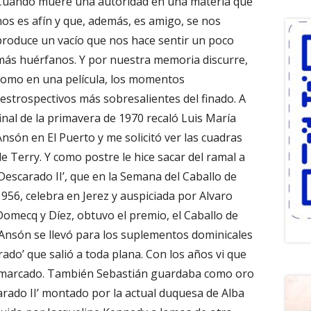
Cuando muere una autoridad en una materia que
nos es afín y que, además, es amigo, se nos
produce un vacío que nos hace sentir un poco
más huérfanos. Y por nuestra memoria discurre,
como en una película, los momentos
restrospectivos más sobresalientes del finado. A
final de la primavera de 1970 recaló Luis María
Ansón en El Puerto y me solicitó ver las cuadras
de Terry. Y como postre le hice sacar del ramal a
‘Descarado II’, que en la Semana del Caballo de
1956, celebra en Jerez y auspiciada por Alvaro
Domecq y Díez, obtuvo el premio, el Caballo de
nsón se llevó para los suplementos dominicales
rado’ que salió a toda plana. Con los años vi que
enmarcado. También Sebastián guardaba como oro
arado II’ montado por la actual duquesa de Alba