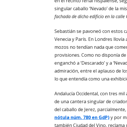
en el recinto ferial hispalense, s
singular caballo ‘Nevado’ de la m
fachada de dicho edificio en la calle 
Sebastián se pavoneó con estos ca
Venecia y París. En Londres llovía 
mozos no tendían nada que comer,
provisiones. Como no disponía de 
enganchó a ‘Descarado’ y a ‘Nevad
admiración, entre el aplauso de lo
lo que entendía como una exhibic
Andalucía Occidental, con tres mi
de una cantera singular de criador
del caballo de Jerez, parcialmente
nótula núm. 780 en GdP)
y por mí
también Ciudad del Vino, reclama 