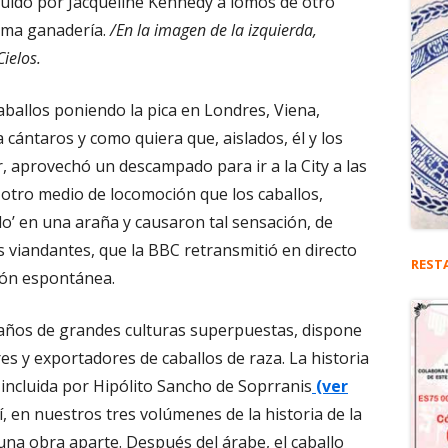
eguido por Jacqueline Kennedy a lomos de otro
isma ganadería.
/En la imagen de la izquierda,
Cielos.
ballos poniendo la pica en Londres, Viena,
a cántaros y como quiera que, aislados, él y los
 aprovechó un descampado para ir a la City a las
otro medio de locomoción que los caballos,
o’ en una araña y causaron tal sensación, de
s viandantes, que la BBC retransmitió en directo
REST
ión espontánea.
l años de grandes culturas superpuestas, dispone
es y exportadores de caballos de raza. La historia
, incluida por Hipólito Sancho de Soprranis
(ver
, en nuestros tres volúmenes de la historia de la
una obra aparte. Después del árabe, el caballo