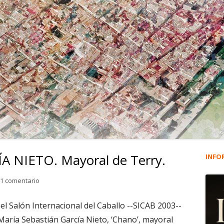
 NIETO. Mayoral de Terry.
INFO
Ba
lat
en 2.293. CHANO GARCÍA NIETO. Mayoral de Terry.
1 comentario
pri
el Salón Internacional del Caballo --SICAB 2003--
María Sebastián García Nieto, ‘Chano’, mayoral