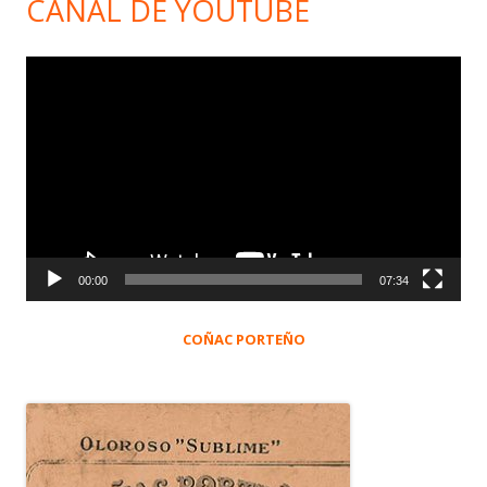
CANAL DE YOUTUBE
Reproductor
de
vídeo
00:00
07:34
COÑAC PORTEÑO