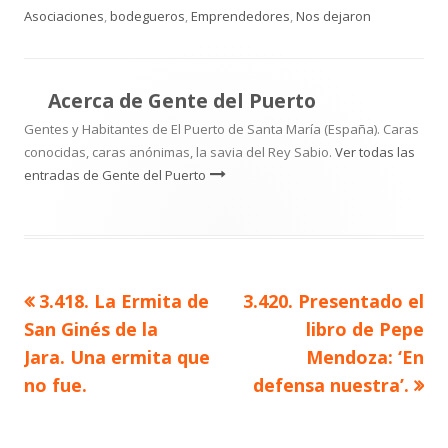
el
Asociaciones
,
bodegueros
,
Emprendedores
,
Nos dejaron
Acerca de
Gente del Puerto
Gentes y Habitantes de El Puerto de Santa María (España). Caras
conocidas, caras anónimas, la savia del Rey Sabio.
Ver todas las
entradas de Gente del Puerto
Artículo
Artículo
3.418. La Ermita de
3.420. Presentado el
Navegación
anterior
siguiente
San Ginés de la
libro de Pepe
de
Jara. Una ermita que
Mendoza: ‘En
no fue.
defensa nuestra’.
entradas