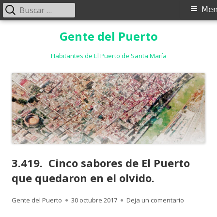
Buscar:
Menú
Me
principal
Saltar
Gente del Puerto
al
contenido
Habitantes de El Puerto de Santa María
3.419. Cinco sabores de El Puerto
que quedaron en el olvido.
Autor
Publicado
para 3.419.
Gente del Puerto
30 octubre 2017
Deja un comentario
el