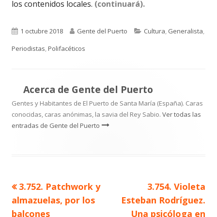
los contenidos locales.
(continuará).
Publicado
Autor
Categorías
1 octubre 2018
Gente del Puerto
Cultura
,
Generalista
,
el
Periodistas
,
Polifacéticos
Acerca de
Gente del Puerto
Gentes y Habitantes de El Puerto de Santa María (España). Caras
conocidas, caras anónimas, la savia del Rey Sabio.
Ver todas las
entradas de Gente del Puerto
Artículo
Artículo
3.752. Patchwork y
3.754. Violeta
Navegación
anterior
siguiente
almazuelas, por los
Esteban Rodríguez.
de
balcones
Una psicóloga en