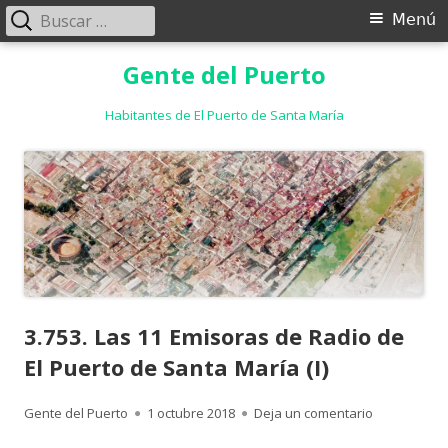
Buscar:
Menú
Menú
principal
Saltar
Gente del Puerto
al
contenido
Habitantes de El Puerto de Santa María
3.753. Las 11 Emisoras de Radio de
El Puerto de Santa María (I)
Autor
Publicado
para 3.753. 
Gente del Puerto
1 octubre 2018
Deja un comentario
el