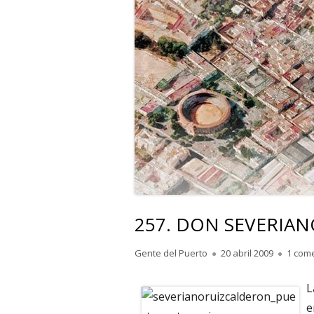
257. DON SEVERIAN
Autor
Publicado
Gente del Puerto
20 abril 2009
1 com
el
L
e