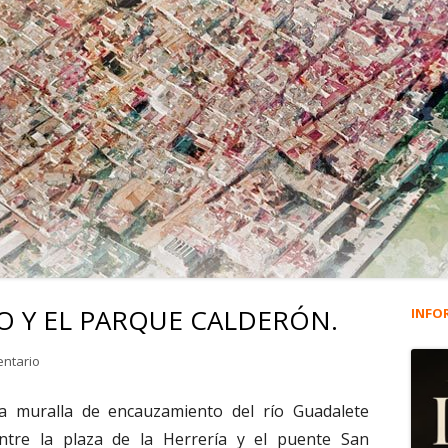
O Y EL PARQUE CALDERÓN.
INFO
Ba
lat
en 257. DON SEVERIANO Y EL PARQUE CALDERÓN.
entario
pri
a muralla de encauzamiento del río Guadalete
ntre la plaza de la Herrería y el puente San