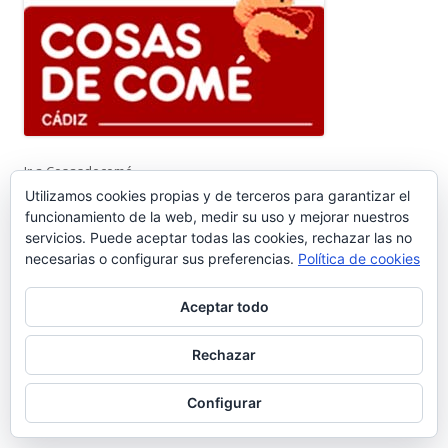
Ir a Cosasdecomé
Utilizamos cookies propias y de terceros para garantizar el
COMENTARIOS RECIENTES
funcionamiento de la web, medir su uso y mejorar nuestros
servicios. Puede aceptar todas las cookies, rechazar las no
necesarias o configurar sus preferencias.
Política de cookies
Pedro Gallardo Garces
en
Sebastián Gómez Sánchez, ‘Tani’. El
frutero que ayudó a sacar adelante a once hermanos #6.656
Aceptar todo
Isabel Callealta
en
Sebastián Gómez Sánchez, ‘Tani’. El frutero
Rechazar
que ayudó a sacar adelante a once hermanos #6.656
Configurar
José Luis Lojo Lozano
en
Sebastián Gómez Sánchez, ‘Tani’. El