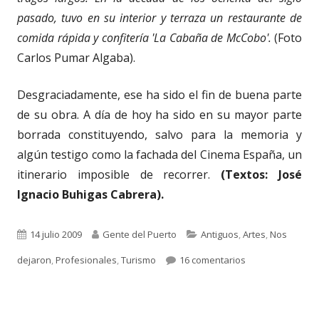
pasado, tuvo en su interior y terraza un restaurante de
comida rápida y confitería 'La Cabaña de McCobo'.
(Foto
Carlos Pumar Algaba).
Desgraciadamente, ese ha sido el fin de buena parte
de su obra. A día de hoy ha sido en su mayor parte
borrada constituyendo, salvo para la memoria y
algún testigo como la fachada del Cinema España, un
itinerario imposible de recorrer.
(Textos: José
Ignacio Buhigas Cabrera).
Publicado
Autor
Categorías
14 julio 2009
Gente del Puerto
Antiguos
,
Artes
,
Nos
el
en 342. MANUEL R
dejaron
,
Profesionales
,
Turismo
16 comentarios