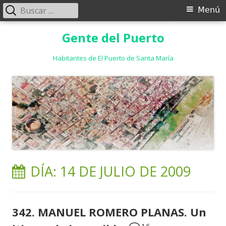
Buscar:
Menú
Menú
principal
Saltar
Gente del Puerto
al
contenido
Habitantes de El Puerto de Santa María
DÍA:
14 DE JULIO DE 2009
342. MANUEL ROMERO PLANAS. Un
16