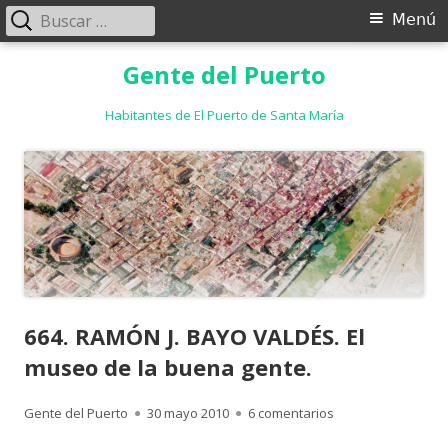
Buscar:
Menú
Menú
principal
Saltar
Gente del Puerto
al
contenido
Habitantes de El Puerto de Santa María
664. RAMÓN J. BAYO VALDÉS. El
museo de la buena gente.
Autor
Publicado
en 664. RAMÓN J. B
Gente del Puerto
30 mayo 2010
6 comentarios
el