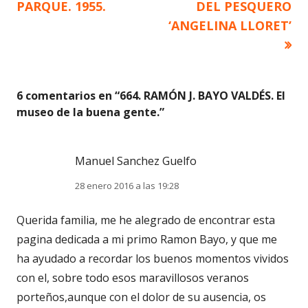
anterior
siguiente
PARQUE. 1955.
DEL PESQUERO
de
‘ANGELINA LLORET’
entradas
6 comentarios en “
664. RAMÓN J. BAYO VALDÉS. El
museo de la buena gente.
”
Manuel Sanchez Guelfo
28 enero 2016 a las 19:28
Querida familia, me he alegrado de encontrar esta
pagina dedicada a mi primo Ramon Bayo, y que me
ha ayudado a recordar los buenos momentos vividos
con el, sobre todo esos maravillosos veranos
porteños,aunque con el dolor de su ausencia, os