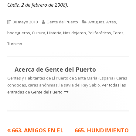
Cádiz. 2 de febrero de 2008).
Publicado
Autor
Categorías
30 mayo 2010
Gente del Puerto
Antiguos
,
Artes
,
el
bodegueros
,
Cultura
,
Historia
,
Nos dejaron
,
Polifacéticos
,
Toros
,
Turismo
Acerca de
Gente del Puerto
Gentes y Habitantes de El Puerto de Santa María (España). Caras
conocidas, caras anónimas, la savia del Rey Sabio.
Ver todas las
entradas de Gente del Puerto
Artículo
Artículo
663. AMIGOS EN EL
665. HUNDIMIENTO
Navegación