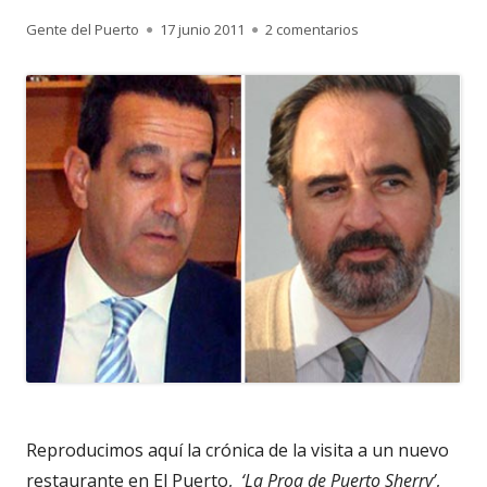
Autor
Publicado
en 1.048. ENRIQUE
Gente del Puerto
17 junio 2011
2 comentarios
el
Reproducimos aquí la crónica de la visita a un nuevo
restaurante en El Puerto,
‘La Proa de Puerto Sherry’
,