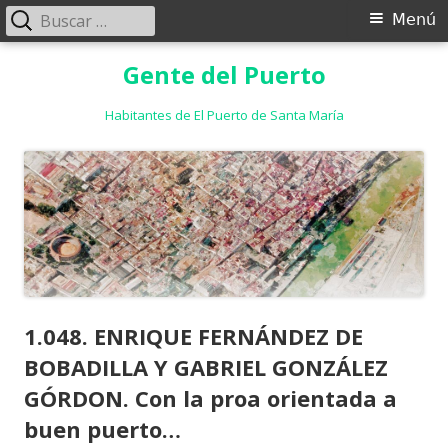
Buscar:
Menú
Menú
principal
Saltar
Gente del Puerto
al
contenido
Habitantes de El Puerto de Santa María
1.048. ENRIQUE FERNÁNDEZ DE
BOBADILLA Y GABRIEL GONZÁLEZ
GÓRDON. Con la proa orientada a
buen puerto…