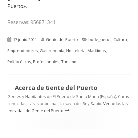
Puerto».
Reservas: 956871341
Publicado
Autor
Categorías
17 junio 2011
Gente del Puerto
bodegueros
,
Cultura
,
el
Emprendedores
,
Gastronomía
,
Hostelería
,
Marítimos
,
Polifacéticos
,
Profesionales
,
Turismo
Acerca de
Gente del Puerto
Gentes y Habitantes de El Puerto de Santa María (España). Caras
conocidas, caras anónimas, la savia del Rey Sabio.
Ver todas las
entradas de Gente del Puerto