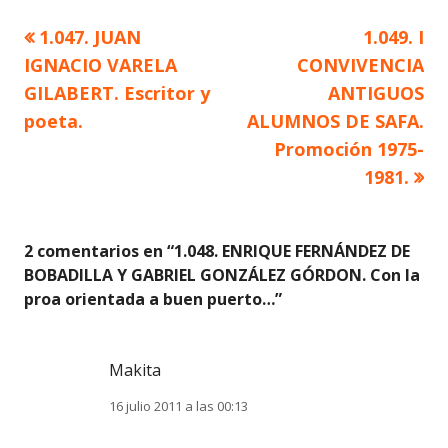
Artículo
Artículo
1.047. JUAN
1.049. I
Navegación
anterior
siguiente
IGNACIO VARELA
CONVIVENCIA
de
GILABERT. Escritor y
ANTIGUOS
poeta.
ALUMNOS DE SAFA.
entradas
Promoción 1975-
1981.
2 comentarios en “
1.048. ENRIQUE FERNÁNDEZ DE
BOBADILLA Y GABRIEL GONZÁLEZ GÓRDON. Con la
proa orientada a buen puerto…
”
Makita
16 julio 2011 a las 00:13