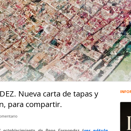
EZ. Nueva carta de tapas y
INFO
Ba
n, para compartir.
lat
en 1.524. PEPE FERNÁNDEZ. Nueva carta de tapas y platos en el 
comentario
pri
l establecimiento de Pepe Fernandez (
ver nótula