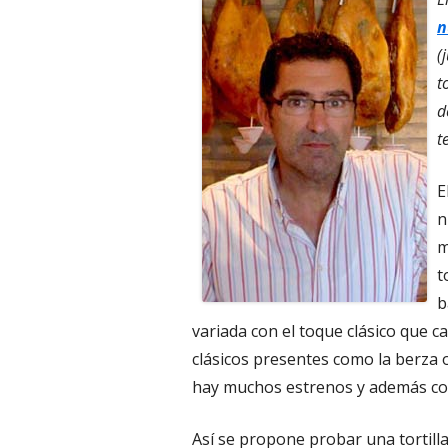
n
(
t
d
t
E
n
m
t
b
variada con el toque clásico que c
clásicos presentes como la berza 
hay muchos estrenos y además co
Así se propone probar una tortill