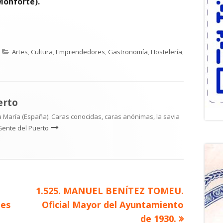
Monforte).
Categorías
Artes
,
Cultura
,
Emprendedores
,
Gastronomía
,
Hostelería
,
erto
 María (España). Caras conocidas, caras anónimas, la savia
Gente del Puerto
Artículo
1.525. MANUEL BENÍTEZ TOMEU.
siguiente
jes
Oficial Mayor del Ayuntamiento
de 1930.