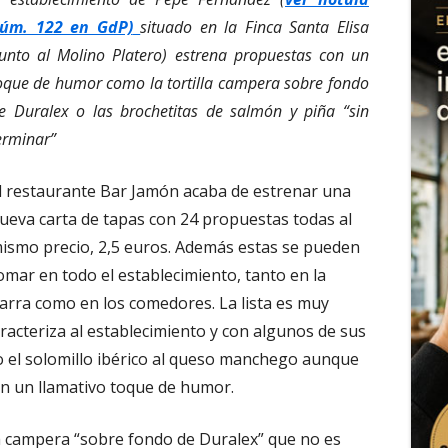
úm. 122 en GdP)
situado en la Finca Santa Elisa
junto al Molino Platero) estrena propuestas con un
oque de humor como la tortilla campera sobre fondo
e Duralex o las brochetitas de salmón y piña “sin
erminar”
l restaurante Bar Jamón acaba de estrenar una
ueva carta de tapas con 24 propuestas todas al
ismo precio, 2,5 euros. Además estas se pueden
omar en todo el establecimiento, tanto en la
arra como en los comedores. La lista es muy
aracteriza al establecimiento y con algunos de sus
o el solomillo ibérico al queso manchego aunque
n un llamativo toque de humor.
a campera “sobre fondo de Duralex” que no es