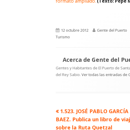
formato ampliado.
(Texto: Pepe 
Publicado
Autor
12 octubre 2012
Gente del Puerto
el
Turismo
Acerca de
Gente del Pu
Gentes y Habitantes de El Puerto de Santa
del Rey Sabio.
Ver todas las entradas de 
Artículo
1.523. JOSÉ PABLO GARCÍA
Navegación
anterior
BAEZ. Publica un libro de via
de
sobre la Ruta Quetzal