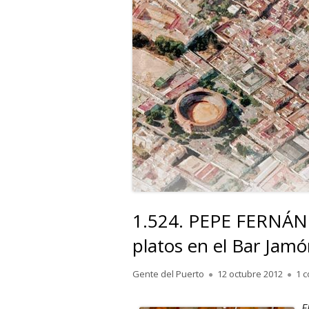
1.524. PEPE FERNÁND
platos en el Bar Jamó
Autor
Publicado
Gente del Puerto
12 octubre 2012
1 
el
E