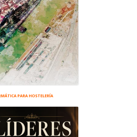
RMÁTICA PARA HOSTELERÍA
rra
eral
Bar Jamón, para compartir.
ncipal