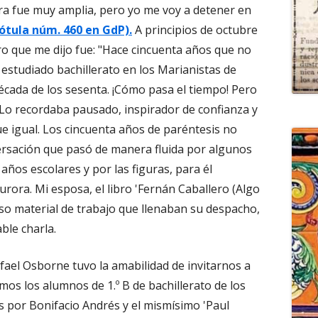
a fue muy amplia, pero yo me voy a detener en
ótula núm. 460 en GdP).
A principios de octubre
ro que me dijo fue: "Hace cincuenta años que no
 estudiado bachillerato en los Marianistas de
década de los sesenta. ¡Cómo pasa el tiempo! Pero
Lo recordaba pausado, inspirador de confianza y
ue igual. Los cincuenta años de paréntesis no
rsación que pasó de manera fluida por algunos
ños escolares y por las figuras, para él
 Aurora. Mi esposa, el libro 'Fernán Caballero (Algo
so material de trabajo que llenaban su despacho,
ble charla.
fael Osborne tuvo la amabilidad de invitarnos a
amos los alumnos de 1.º B de bachillerato de los
 por Bonifacio Andrés y el mismísimo 'Paul