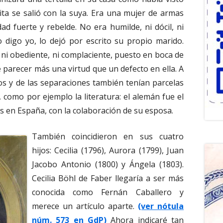
ita se salió con la suya. Era una mujer de armas
d fuerte y rebelde. No era humilde, ni dócil, ni
o digo yo, lo dejó por escrito su propio marido.
, ni obediente, ni complaciente, puesto en boca de
parecer más una virtud que un defecto en ella. A
rios y de las separaciones también tenían parcelas
, como por ejemplo la literatura: el alemán fue el
as en España, con la colaboración de su esposa.
También coincidieron en sus cuatro
hijos: Cecilia (1796), Aurora (1799), Juan
Jacobo Antonio (1800) y Ángela (1803).
Cecilia Böhl de Faber llegaría a ser más
conocida como Fernán Caballero y
merece un artículo aparte.
(ver nótula
núm. 573 en GdP)
Ahora indicaré tan