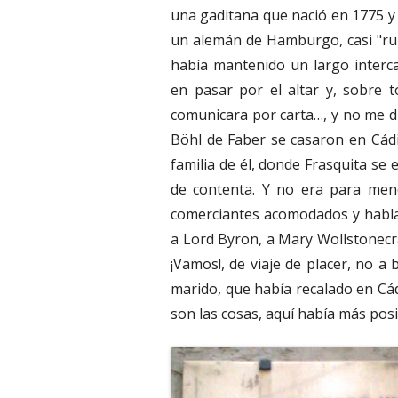
una gaditana que nació en 1775 y q
un alemán de Hamburgo, casi "rub
había mantenido un largo interc
en pasar por el altar y, sobre 
comunicara por carta…, y no me di
Böhl de Faber se casaron en Cádiz
familia de él, donde Frasquita se
de contenta. Y no era para meno
comerciantes acomodados y hablaba
a Lord Byron, a Mary Wollstonecraft
¡Vamos!, de viaje de placer, no a
marido, que había recalado en Cád
son las cosas, aquí había más posi