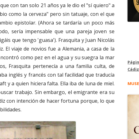
ue con tan solo 21 años ya le dio el "sí quiero" a
io como la cerveza" pero sin tatuaje, con el que
ambio epistolar. (Ahora se tardaría un poco más
todo, sería impensable que una pareja joven se
gáis que tengo 'guasa'). Frasquita y Juan Nicolás
. El viaje de novios fue a Alemania, a casa de la
 encontró como pez en el agua y su suegra la mar
Págin
s, Frasquita pertenecía a una familia culta, de
Cádiz
 inglés y francés con tal facilidad que traducía
 y a quien hiciera falta. Ella iba de luna de miel.
MUSE
 buscar trabajo. Sin embargo, el emigrante era su
iz con intención de hacer fortuna porque, lo que
bilidades.