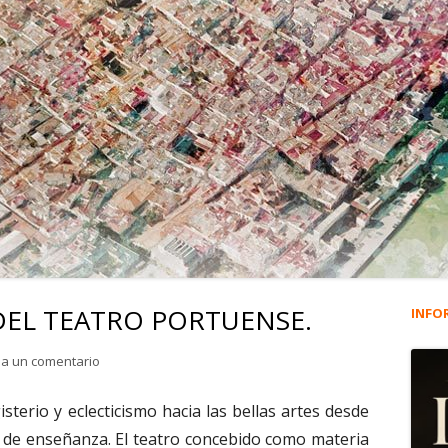
 DEL TEATRO PORTUENSE.
INFO
Ba
lat
para 1.647. LA CANTERA DEL TEATRO PORTUENSE.
ja un comentario
pri
sterio y eclecticismo hacia las bellas artes desde
 de enseñanza. El teatro concebido como materia