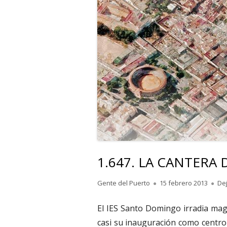
1.647. LA CANTERA
Autor
Publicado
Gente del Puerto
15 febrero 2013
De
el
El IES Santo Domingo irradia magi
casi su inauguración como centro