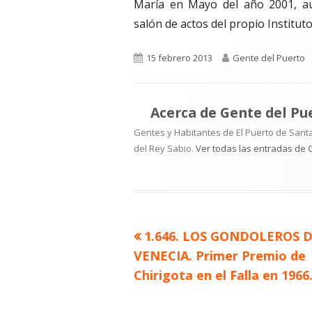
María en Mayo del año 2001, au
salón de actos del propio Instituto
Publicado
Autor
15 febrero 2013
Gente del Puerto
el
Acerca de
Gente del Pu
Gentes y Habitantes de El Puerto de Santa
del Rey Sabio.
Ver todas las entradas de 
Artículo
1.646. LOS GONDOLEROS 
Navegación
anterior
VENECIA. Primer Premio de
de
Chirigota en el Falla en 1966
entradas