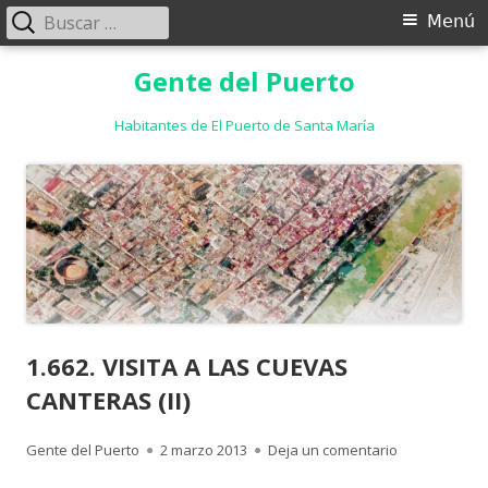
Buscar:
Menú
Menú
principal
Saltar
Gente del Puerto
al
contenido
Habitantes de El Puerto de Santa María
1.662. VISITA A LAS CUEVAS
CANTERAS (II)
Autor
Publicado
para 1.662. V
Gente del Puerto
2 marzo 2013
Deja un comentario
el