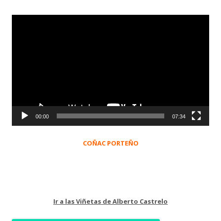
Reproductor
de
vídeo
00:00
07:34
COÑAC PORTEÑO
Ir a las Viñetas de Alberto Castrelo