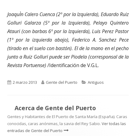
JoaquÌn Calero Cuenca (2º por la Izquierda), Eduardo Ruiz
Golluri Galarza (5º por la Izquierda), Pelayo Quintero
Atauri (con barbas 6º por la Izquierda), Luis Perez Pastor
(1º por la izquierda abajo), Federico A. Sanchez Pece
(tirado en el suelo con bastón). El de la mano en el pecho
junto a Ruiz Golluri puede ser Piodela (corresponsal de la
Revista Portuense)
/Identificación de V.G.L.
Publicado
Autor
Categorías
2 marzo 2013
Gente del Puerto
Antiguos
el
Acerca de
Gente del Puerto
Gentes y Habitantes de El Puerto de Santa María (España). Caras
conocidas, caras anónimas, la savia del Rey Sabio.
Ver todas las
entradas de Gente del Puerto