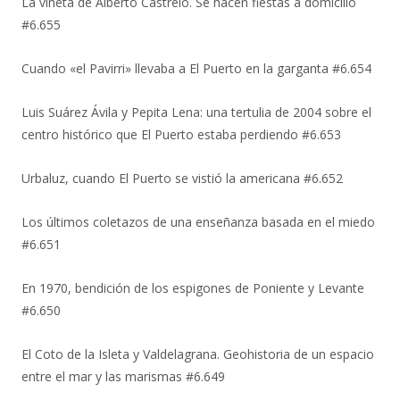
La viñeta de Alberto Castrelo. Se hacen fiestas a domicilio
#6.655
Cuando «el Pavirri» llevaba a El Puerto en la garganta #6.654
Luis Suárez Ávila y Pepita Lena: una tertulia de 2004 sobre el
centro histórico que El Puerto estaba perdiendo #6.653
Urbaluz, cuando El Puerto se vistió la americana #6.652
Los últimos coletazos de una enseñanza basada en el miedo
#6.651
En 1970, bendición de los espigones de Poniente y Levante
#6.650
El Coto de la Isleta y Valdelagrana. Geohistoria de un espacio
entre el mar y las marismas #6.649