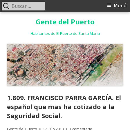
Buscar:
Menú
Menú
principal
Saltar
Gente del Puerto
al
contenido
Habitantes de El Puerto de Santa María
1.809. FRANCISCO PARRA GARCÍA. El
español que mas ha cotizado a la
Seguridad Social.
Autor
Publicado
en 1.809. FRANCISCO 
Gente del Puerto
17 julio 2013
1 comentario