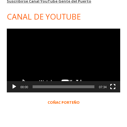
Suscribirse Canal YouTube Gente del Puerto
CANAL DE YOUTUBE
Reproductor
de
vídeo
00:00
07:34
COÑAC PORTEÑO