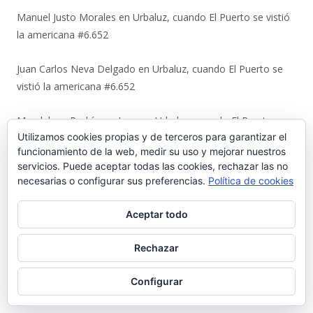
Manuel Justo Morales
en
Urbaluz, cuando El Puerto se vistió
la americana #6.652
Juan Carlos Neva Delgado
en
Urbaluz, cuando El Puerto se
vistió la americana #6.652
Magdalena Rodríguez Lara
en
Urbaluz, cuando El Puerto se
Utilizamos cookies propias y de terceros para garantizar el
vistió la americana #6.652
funcionamiento de la web, medir su uso y mejorar nuestros
servicios. Puede aceptar todas las cookies, rechazar las no
Ir a Palabrario Porteño
necesarias o configurar sus preferencias.
Política de cookies
Aceptar todo
Rechazar
Configurar