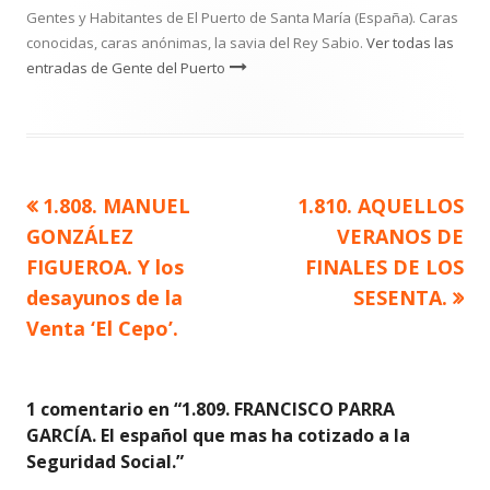
Gentes y Habitantes de El Puerto de Santa María (España). Caras
conocidas, caras anónimas, la savia del Rey Sabio.
Ver todas las
entradas de Gente del Puerto
Artículo
Artículo
1.808. MANUEL
1.810. AQUELLOS
Navegación
anterior
siguiente
GONZÁLEZ
VERANOS DE
de
FIGUEROA. Y los
FINALES DE LOS
desayunos de la
SESENTA.
entradas
Venta ‘El Cepo’.
1 comentario en “
1.809. FRANCISCO PARRA
GARCÍA. El español que mas ha cotizado a la
Seguridad Social.
”