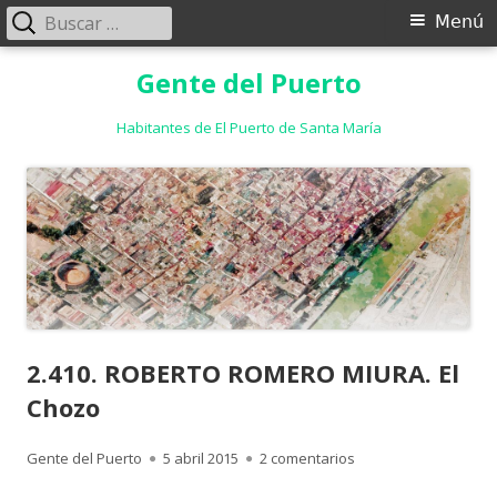
Buscar:
Menú
Menú
principal
Saltar
Gente del Puerto
al
contenido
Habitantes de El Puerto de Santa María
2.410. ROBERTO ROMERO MIURA. El
Chozo
Autor
Publicado
en 2.410. ROBERTO R
Gente del Puerto
5 abril 2015
2 comentarios
el