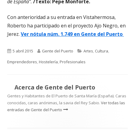
de España”.
/Texto: Pepe Monforte.
Con anterioridad a su entrada en Vistahermosa,
Roberto ha participado en el proyecto Ajo Negro, en
Jerez.
Ver nótula núm. 1.749 en Gente del Puerto
Publicado
Autor
Categorías
5 abril 2015
Gente del Puerto
Artes
,
Cultura
,
el
Emprendedores
,
Hostelería
,
Profesionales
Acerca de
Gente del Puerto
Gentes y Habitantes de El Puerto de Santa María (España). Caras
conocidas, caras anónimas, la savia del Rey Sabio.
Ver todas las
entradas de Gente del Puerto