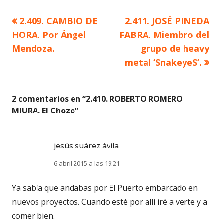
Artículo
Artículo
2.409. CAMBIO DE
2.411. JOSÉ PINEDA
Navegación
anterior
siguiente
HORA. Por Ángel
FABRA. Miembro del
de
Mendoza.
grupo de heavy
metal ‘SnakeyeS’.
entradas
2 comentarios en “
2.410. ROBERTO ROMERO
MIURA. El Chozo
”
jesús suárez ávila
6 abril 2015 a las 19:21
Ya sabía que andabas por El Puerto embarcado en
nuevos proyectos. Cuando esté por allí iré a verte y a
comer bien.