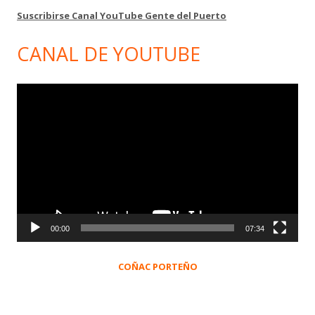
Suscribirse Canal YouTube Gente del Puerto
CANAL DE YOUTUBE
Reproductor
de
vídeo
00:00
07:34
COÑAC PORTEÑO