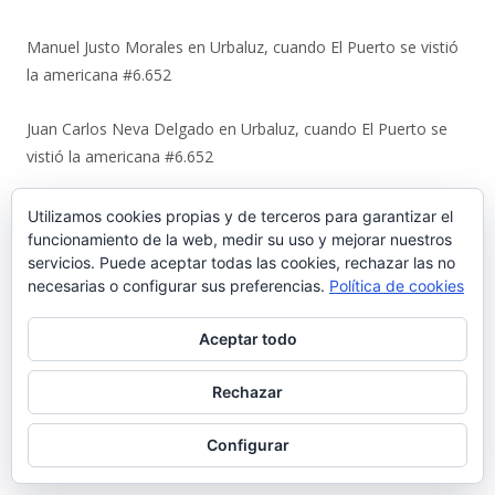
Manuel Justo Morales
en
Urbaluz, cuando El Puerto se vistió
la americana #6.652
Juan Carlos Neva Delgado
en
Urbaluz, cuando El Puerto se
vistió la americana #6.652
Magdalena Rodríguez Lara
en
Urbaluz, cuando El Puerto se
Utilizamos cookies propias y de terceros para garantizar el
vistió la americana #6.652
funcionamiento de la web, medir su uso y mejorar nuestros
servicios. Puede aceptar todas las cookies, rechazar las no
necesarias o configurar sus preferencias.
Política de cookies
Ir a Palabrario Porteño
Aceptar todo
Rechazar
Configurar