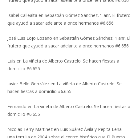
frutero que ayudó a sacar adelante a once hermanos #6.656
Isabel Callealta
en
Sebastián Gómez Sánchez, ‘Tani’. El frutero
que ayudó a sacar adelante a once hermanos #6.656
José Luis Lojo Lozano
en
Sebastián Gómez Sánchez, ‘Tani’. El
frutero que ayudó a sacar adelante a once hermanos #6.656
Luis
en
La viñeta de Alberto Castrelo. Se hacen fiestas a
domicilio #6.655
Javier Bello González
en
La viñeta de Alberto Castrelo. Se
hacen fiestas a domicilio #6.655
Fernando
en
La viñeta de Alberto Castrelo. Se hacen fiestas a
domicilio #6.655
Nicolas Terry Martinez
en
Luis Suárez Ávila y Pepita Lena:
una tertulia de 2004 sobre el centro histórico que El Puerto