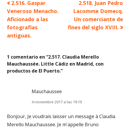
Artículo
Artículo
2.516. Gaspar
2.518. Juan Pedro
Navegación
anterior
siguiente
Veneroso Menacho.
Lacomme Domecq.
de
Aficionado a las
Un comerciante de
fotografías
fines del siglo XVIII.
entradas
antiguas.
1 comentario en “
2.517. Claudia Merello
Mauchaussée. Little Cádiz en Madrid, con
productos de El Puerto.
”
Mauchaussee
4 noviembre 2017 a las 19:19
Bonjour, Je voudrais laisser un message à Claudia
Merello Mauchaussee. Je m'appelle Bruno