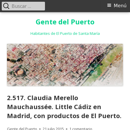
Buscar:
Menú
Menú
principal
Saltar
Gente del Puerto
al
contenido
Habitantes de El Puerto de Santa María
2.517. Claudia Merello
Mauchaussée. Little Cádiz en
Madrid, con productos de El Puerto.
Autor
Publicado
en 2.517. Claudia Mer
Gente del Puerto
21 julio 2015
1 comentario