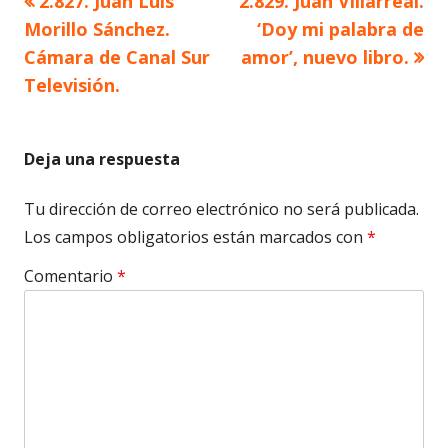
2.827. Juan Luis
2.829. Juan Villarreal.
Navegación
anterior
siguiente
Morillo Sánchez.
‘Doy mi palabra de
de
Cámara de Canal Sur
amor’, nuevo libro.
Televisión.
entradas
Deja una respuesta
Tu dirección de correo electrónico no será publicada.
Los campos obligatorios están marcados con
*
Comentario
*