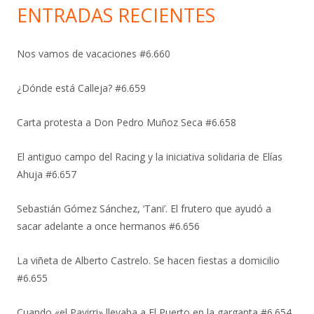
ENTRADAS RECIENTES
Nos vamos de vacaciones #6.660
¿Dónde está Calleja? #6.659
Carta protesta a Don Pedro Muñoz Seca #6.658
El antiguo campo del Racing y la iniciativa solidaria de Elías
Ahuja #6.657
Sebastián Gómez Sánchez, ‘Tani’. El frutero que ayudó a
sacar adelante a once hermanos #6.656
La viñeta de Alberto Castrelo. Se hacen fiestas a domicilio
#6.655
Cuando «el Pavirri» llevaba a El Puerto en la garganta #6.654