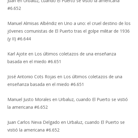
Juan
en
Urbaluz, cuando El Puerto se vistió la americana
#6.652
Manuel Almisas Albéndiz
en
Uno a uno: el cruel destino de los
jóvenes comunistas de El Puerto tras el golpe militar de 1936
(y II) #6.644
Karl Ajote
en
Los últimos coletazos de una enseñanza
basada en el miedo #6.651
José Antonio Cots Rojas
en
Los últimos coletazos de una
enseñanza basada en el miedo #6.651
Manuel Justo Morales
en
Urbaluz, cuando El Puerto se vistió
la americana #6.652
Juan Carlos Neva Delgado
en
Urbaluz, cuando El Puerto se
vistió la americana #6.652