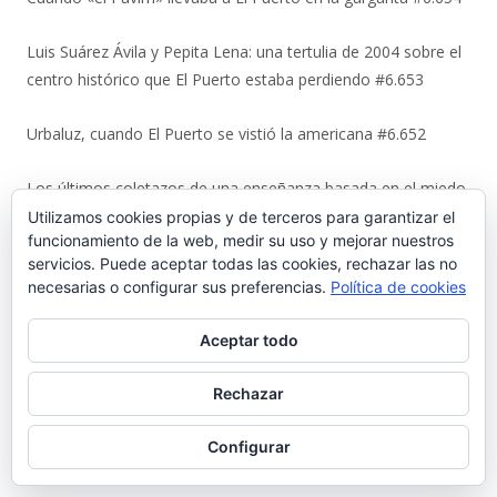
Luis Suárez Ávila y Pepita Lena: una tertulia de 2004 sobre el
centro histórico que El Puerto estaba perdiendo #6.653
Urbaluz, cuando El Puerto se vistió la americana #6.652
Los últimos coletazos de una enseñanza basada en el miedo
#6.651
Utilizamos cookies propias y de terceros para garantizar el
funcionamiento de la web, medir su uso y mejorar nuestros
servicios. Puede aceptar todas las cookies, rechazar las no
En 1970, bendición de los espigones de Poniente y Levante
necesarias o configurar sus preferencias.
Política de cookies
#6.650
Aceptar todo
El Coto de la Isleta y Valdelagrana. Geohistoria de un espacio
entre el mar y las marismas #6.649
Rechazar
La viñeta de Alberto Castrelo. Concentración para ver el
Configurar
Mundial #6.648