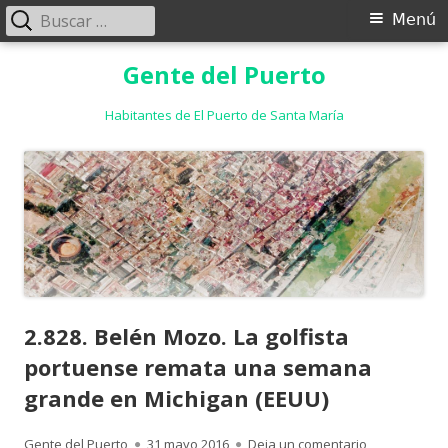
Buscar:
Menú
Menú
principal
Saltar
Gente del Puerto
al
contenido
Habitantes de El Puerto de Santa María
2.828. Belén Mozo. La golfista
portuense remata una semana
grande en Michigan (EEUU)
Autor
Publicado
para 2.828. 
Gente del Puerto
31 mayo 2016
Deja un comentario