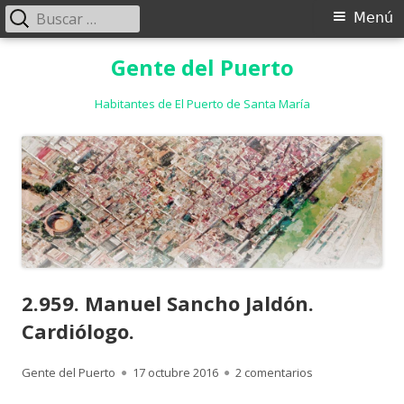
Buscar:
Menú
Menú
principal
Saltar
Gente del Puerto
al
contenido
Habitantes de El Puerto de Santa María
2.959. Manuel Sancho Jaldón.
Cardiólogo.
Autor
Publicado
en 2.959. Manuel
Gente del Puerto
17 octubre 2016
2 comentarios
el