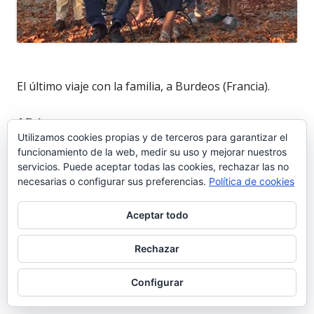
El último viaje con la familia, a Burdeos (Francia).
Aficiones
Utilizamos cookies propias y de terceros para garantizar el
Le gustaban los Carnavales y la pintura pero el poco
funcionamiento de la web, medir su uso y mejorar nuestros
tiempo libre que tenía lo dedicaba casi en exclusiva a
servicios. Puede aceptar todas las cookies, rechazar las no
su familia, bien a pasar temporadas en Córdoba, en
necesarias o configurar sus preferencias.
Política de cookies
un precioso cortijo que Mercedes tiene plena en la
Aceptar todo
Sierra cordobesa muy cerca de Las Ermitas, bien
viajando y visitando a su hijos. Recientemente había
Rechazar
pasado todos una días juntos en Burdeos (Francia)
y nada hacía presagiar el fatal desenlace. Era también
Configurar
un excelente cocinero especialmente de su época