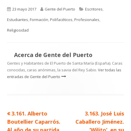
Publicado
Autor
Categorías
23 mayo 2017
Gente del Puerto
Escritores
,
el
Estudiantes
,
Formación
,
Polifacéticos
,
Profesionales
,
Religiosidad
Acerca de
Gente del Puerto
Gentes y Habitantes de El Puerto de Santa María (España). Caras
conocidas, caras anónimas, la savia del Rey Sabio.
Ver todas las
entradas de Gente del Puerto
Artículo
Artículo
3.161. Alberto
3.163. José Luis
Navegación
anterior
siguiente
Boutellier Caparrós.
Caballero Jiménez.
de
Al año de su partida.
‘Wilito’, en su