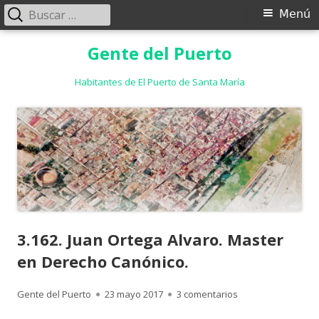
Buscar:
Menú
Menú
principal
Saltar
Gente del Puerto
al
contenido
Habitantes de El Puerto de Santa María
3.162. Juan Ortega Alvaro. Master
en Derecho Canónico.
Autor
Publicado
en 3.162. Juan Ort
Gente del Puerto
23 mayo 2017
3 comentarios
el