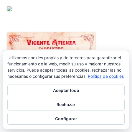
Utilizamos cookies propias y de terceros para garantizar el
funcionamiento de la web, medir su uso y mejorar nuestros
servicios. Puede aceptar todas las cookies, rechazar las no
ENTRADAS RECIENTES
necesarias o configurar sus preferencias.
Política de cookies
Aceptar todo
Nos vamos de vacaciones #6.660
Rechazar
¿Dónde está Calleja? #6.659
Configurar
Carta protesta a Don Pedro Muñoz Seca #6.658