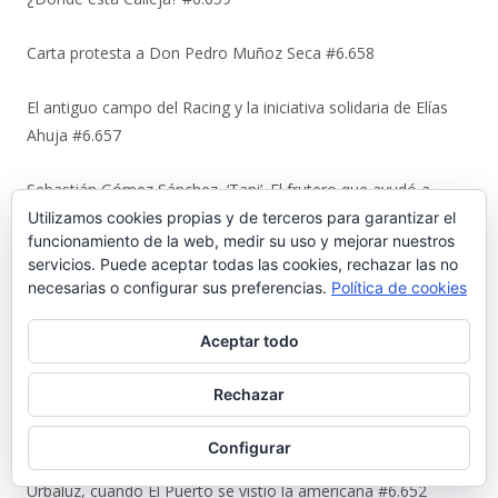
Carta protesta a Don Pedro Muñoz Seca #6.658
El antiguo campo del Racing y la iniciativa solidaria de Elías
Ahuja #6.657
Sebastián Gómez Sánchez, ‘Tani’. El frutero que ayudó a
sacar adelante a once hermanos #6.656
Utilizamos cookies propias y de terceros para garantizar el
funcionamiento de la web, medir su uso y mejorar nuestros
servicios. Puede aceptar todas las cookies, rechazar las no
La viñeta de Alberto Castrelo. Se hacen fiestas a domicilio
necesarias o configurar sus preferencias.
Política de cookies
#6.655
Aceptar todo
Cuando «el Pavirri» llevaba a El Puerto en la garganta #6.654
Rechazar
Luis Suárez Ávila y Pepita Lena: una tertulia de 2004 sobre el
centro histórico que El Puerto estaba perdiendo #6.653
Configurar
Urbaluz, cuando El Puerto se vistió la americana #6.652