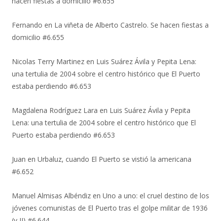
hacen fiestas a domicilio #6.655
Fernando
en
La viñeta de Alberto Castrelo. Se hacen fiestas a
domicilio #6.655
Nicolas Terry Martinez
en
Luis Suárez Ávila y Pepita Lena:
una tertulia de 2004 sobre el centro histórico que El Puerto
estaba perdiendo #6.653
Magdalena Rodríguez Lara
en
Luis Suárez Ávila y Pepita
Lena: una tertulia de 2004 sobre el centro histórico que El
Puerto estaba perdiendo #6.653
Juan
en
Urbaluz, cuando El Puerto se vistió la americana
#6.652
Manuel Almisas Albéndiz
en
Uno a uno: el cruel destino de los
jóvenes comunistas de El Puerto tras el golpe militar de 1936
(y II) #6.644