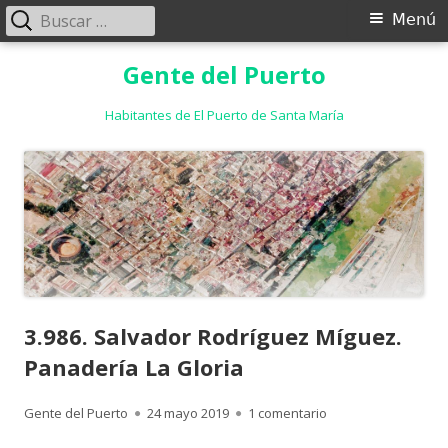
Buscar:
Menú
Menú
principal
Saltar
Gente del Puerto
al
contenido
Habitantes de El Puerto de Santa María
3.986. Salvador Rodríguez Míguez.
Panadería La Gloria
Autor
Publicado
en 3.986. Salvador 
Gente del Puerto
24 mayo 2019
1 comentario
el