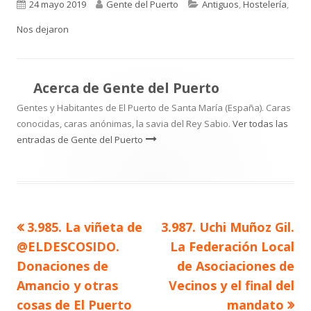
Publicado
Autor
Categorías
24 mayo 2019
Gente del Puerto
Antiguos
,
Hostelería
,
el
Nos dejaron
Acerca de
Gente del Puerto
Gentes y Habitantes de El Puerto de Santa María (España). Caras
conocidas, caras anónimas, la savia del Rey Sabio.
Ver todas las
entradas de Gente del Puerto
Artículo
Artículo
3.985. La viñeta de
3.987. Uchi Muñoz Gil.
Navegación
anterior
siguiente
@ELDESCOSIDO.
La Federación Local
de
Donaciones de
de Asociaciones de
Amancio y otras
Vecinos y el final del
entradas
cosas de El Puerto
mandato