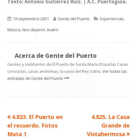
Texto: Antonio Gutiérrez Ruiz. | A.C. Puertoguía.
Publicado
Autor
Categorías
19 septiembre 2021
Gente del Puerto
Experiencias
,
el
Música
,
Nos dejaron
,
teatro
Acerca de
Gente del Puerto
Gentes y Habitantes de El Puerto de Santa María (España). Caras
conocidas, caras anónimas, la savia del Rey Sabio.
Ver todas las
entradas de Gente del Puerto
Artículo
Artículo
4.823. El Puerto en
4.825. La Casa
Navegación
anterior
siguiente
el recuerdo. Fotos
Grande de
de
Mata 1
Vistahermosa