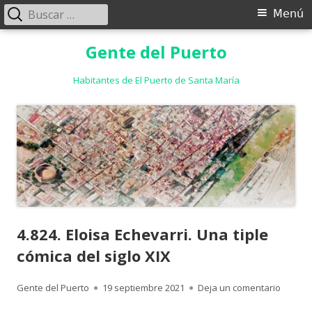
Buscar:
Menú
Menú
principal
Saltar
Gente del Puerto
al
contenido
Habitantes de El Puerto de Santa María
4.824. Eloisa Echevarri. Una tiple
cómica del siglo XIX
Autor
Publicado
para 4.8
Gente del Puerto
19 septiembre 2021
Deja un comentario
el