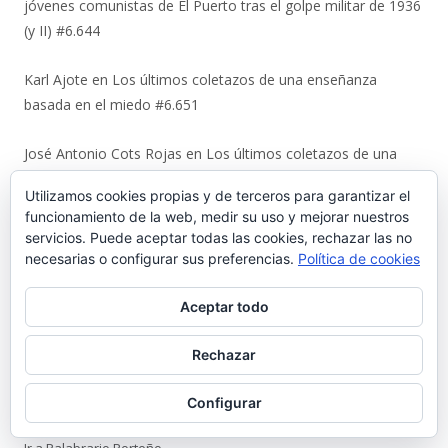
jóvenes comunistas de El Puerto tras el golpe militar de 1936
(y II) #6.644
Karl Ajote
en
Los últimos coletazos de una enseñanza
basada en el miedo #6.651
José Antonio Cots Rojas
en
Los últimos coletazos de una
enseñanza basada en el miedo #6.651
Utilizamos cookies propias y de terceros para garantizar el
funcionamiento de la web, medir su uso y mejorar nuestros
Manuel Justo Morales
en
Urbaluz, cuando El Puerto se vistió
servicios. Puede aceptar todas las cookies, rechazar las no
la americana #6.652
necesarias o configurar sus preferencias.
Política de cookies
Juan Carlos Neva Delgado
en
Urbaluz, cuando El Puerto se
Aceptar todo
vistió la americana #6.652
Rechazar
Magdalena Rodríguez Lara
en
Urbaluz, cuando El Puerto se
vistió la americana #6.652
Configurar
Ir a Palabrario Porteño