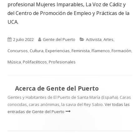
profesional Mujeres Imparables, La Voz de Cádiz y
del Centro de Promoción de Empleo y Prácticas de la
UCA.
Publicado
Autor
Categorías
2 julio 2022
Gente del Puerto
Activista
,
Artes
,
el
Concursos
,
Cultura
,
Experiencias
,
Feminista
,
Flamenco
,
Formación
,
Música
,
Polifacéticos
,
Profesionales
Acerca de
Gente del Puerto
Gentes y Habitantes de El Puerto de Santa María (España). Caras
conocidas, caras anónimas, la savia del Rey Sabio.
Ver todas las
entradas de Gente del Puerto