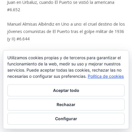
Juan
en
Urbaluz, cuando El Puerto se vistió la americana
#6.652
Manuel Almisas Albéndiz
en
Uno a uno: el cruel destino de los
jóvenes comunistas de El Puerto tras el golpe militar de 1936
(y II) #6.644
Karl Ajote
en
Los últimos coletazos de una enseñanza
Utilizamos cookies propias y de terceros para garantizar el
basada en el miedo #6.651
funcionamiento de la web, medir su uso y mejorar nuestros
servicios. Puede aceptar todas las cookies, rechazar las no
José Antonio Cots Rojas
en
Los últimos coletazos de una
necesarias o configurar sus preferencias.
Política de cookies
enseñanza basada en el miedo #6.651
Aceptar todo
Manuel Justo Morales
en
Urbaluz, cuando El Puerto se vistió
la americana #6.652
Rechazar
Juan Carlos Neva Delgado
en
Urbaluz, cuando El Puerto se
Configurar
vistió la americana #6.652