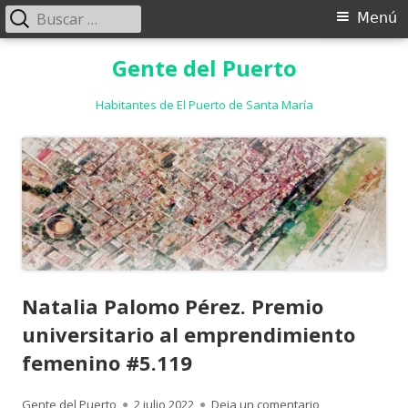
Buscar:
Menú
Menú
principal
Saltar
Gente del Puerto
al
contenido
Habitantes de El Puerto de Santa María
Natalia Palomo Pérez. Premio
universitario al emprendimiento
femenino #5.119
Autor
Publicado
para Natalia Pa
Gente del Puerto
2 julio 2022
Deja un comentario