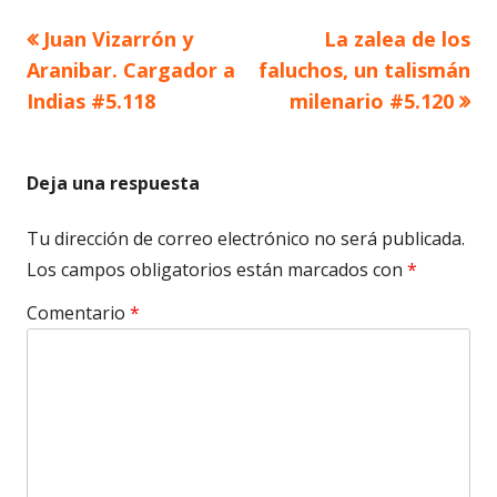
Artículo
Artículo
Juan Vizarrón y
La zalea de los
Navegación
anterior
siguiente
Aranibar. Cargador a
faluchos, un talismán
de
Indias #5.118
milenario #5.120
entradas
Deja una respuesta
Tu dirección de correo electrónico no será publicada.
Los campos obligatorios están marcados con
*
Comentario
*