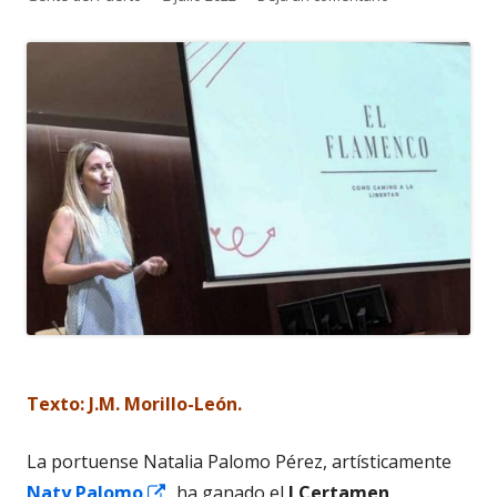
el
Texto: J.M. Morillo-León.
La portuense Natalia Palomo Pérez, artísticamente
Abrir
Naty Palomo
, ha ganado el
I Certamen