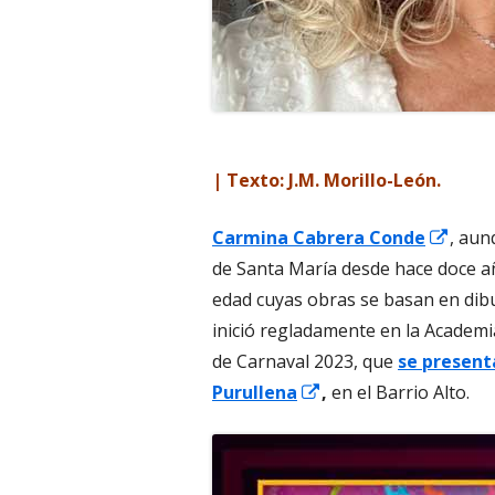
| Texto: J.M. Morillo-León.
Abrir
Carmina Cabrera Conde
, aun
en
de Santa María desde hace doce a
una
edad cuyas obras se basan en dibu
vent
inició regladamente en la Academia 
nuev
de Carnaval 2023, que
se presenta
Abrir
Purullena
,
en el Barrio Alto.
en
una
ventana