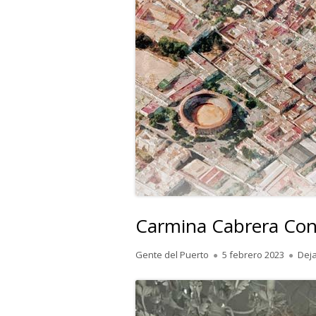
Carmina Cabrera Con
Autor
Publicado
Gente del Puerto
5 febrero 2023
Dej
el