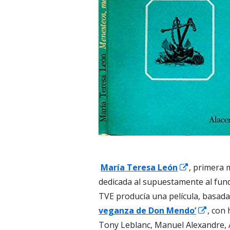
Abrir
María Teresa León
, primera 
en
dedicada al supuestamente al fund
una
TVE producía una película, basad
ventana
Abrir
veganza de Don Mendo’
, con 
nueva
en
Tony Leblanc, Manuel Alexandre,