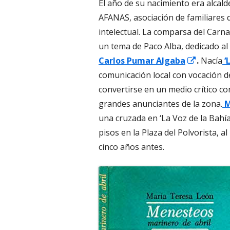
El año de su nacimiento era alcald
AFANAS, asociación de familiares 
intelectual. La comparsa del Carna
un tema de Paco Alba, dedicado al 
Abrir
Carlos Pumar Algaba
.
Nacía
‘
en
comunicación local con vocación d
una
convertirse en un medio crítico co
ventan
grandes anunciantes de la zona.
M
nueva
una cruzada en ‘La Voz de la Bahí
pisos en la Plaza del Polvorista, a
cinco años antes.