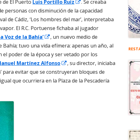
Abrir
e de El Puerto
Luis Portillo Ruiz
. Se creaba
en
de personas con disminución de la capacidad
una
val de Cádiz, ‘Los hombres del mar’, interpretaba
ventana
vapor. El R.C. Portuense fichaba al jugador
Abrir
nueva
La Voz de la Bahía’
, un nuevo medio de
en
e Bahía; tuvo una vida efímera: apenas un año, al
REST
una
n el poder de la época y ser vetado por los
a
ventana
Abrir
anuel Martínez Alfonso
, su director, iniciaba
nueva
en
a’ para evitar que se construyeran bloques de
una
l igual que ocurriera en la Plaza de la Pescadería
ventana
nueva