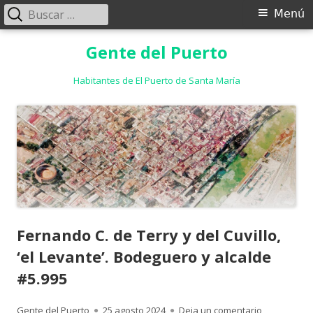
Buscar:
Menú
Menú
principal
Saltar
Gente del Puerto
al
contenido
Habitantes de El Puerto de Santa María
Fernando C. de Terry y del Cuvillo,
‘el Levante’. Bodeguero y alcalde
#5.995
Autor
Publicado
para Fernand
Gente del Puerto
25 agosto 2024
Deja un comentario