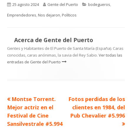
Publicado
Autor
Categorías
25 agosto 2024
Gente del Puerto
bodegueros
,
el
Emprendedores
,
Nos dejaron
,
Políticos
Acerca de
Gente del Puerto
Gentes y Habitantes de El Puerto de Santa María (España). Caras
conocidas, caras anónimas, la savia del Rey Sabio.
Ver todas las
entradas de Gente del Puerto
Artículo
Artículo
Montse Torrent.
Fotos perdidas de los
Navegación
anterior
siguiente
Mejor actriz en el
clientes en 1984, del
de
Festival de Cine
Pub Chevalier #5.996
Sansilvestrale #5.994
entradas