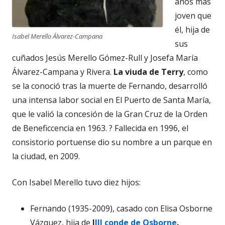
años más
joven que
él, hija de
Isabel Merello Álvarez-Campana
sus
cuñados Jesús Merello Gómez-Rull y Josefa María
Álvarez-Campana y Rivera.
La viuda de Terry
, como
se la conoció tras la muerte de Fernando, desarrolló
una intensa labor social en El Puerto de Santa María,
que le valió la concesión de la Gran Cruz de la Orden
de Beneficcencia en 1963. ? Fallecida en 1996, el
consistorio portuense dio su nombre a un parque en
la ciudad, en 2009.
Con Isabel Merello tuvo diez hijos:
Fernando (1935-2009), casado con Elisa Osborne
Vázquez, hija de
l
III conde de Osborne
.