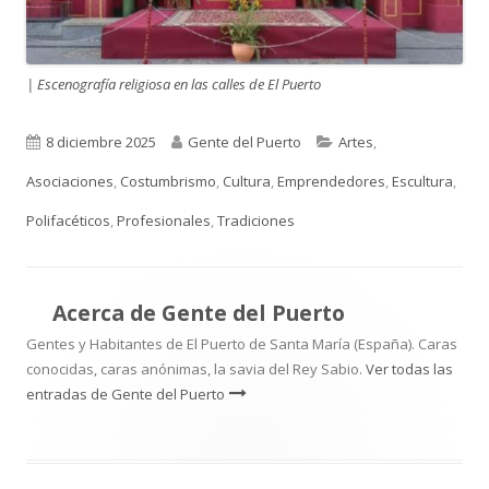
| Escenografía religiosa en las calles de El Puerto
Publicado
Autor
Categorías
8 diciembre 2025
Gente del Puerto
Artes
,
el
Asociaciones
,
Costumbrismo
,
Cultura
,
Emprendedores
,
Escultura
,
Polifacéticos
,
Profesionales
,
Tradiciones
Acerca de
Gente del Puerto
Gentes y Habitantes de El Puerto de Santa María (España). Caras
conocidas, caras anónimas, la savia del Rey Sabio.
Ver todas las
entradas de Gente del Puerto