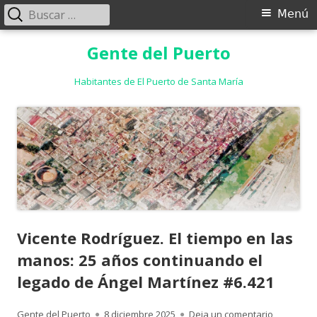
Buscar:
Menú
Menú
principal
Saltar
Gente del Puerto
al
contenido
Habitantes de El Puerto de Santa María
Vicente Rodríguez. El tiempo en las
manos: 25 años continuando el
legado de Ángel Martínez #6.421
Autor
Publicado
para Vicen
Gente del Puerto
8 diciembre 2025
Deja un comentario