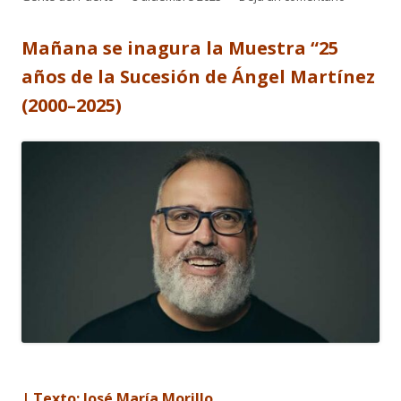
el
Mañana se inagura la Muestra “25
años de la Sucesión de Ángel Martínez
(2000–2025)
| Texto: José María Morillo