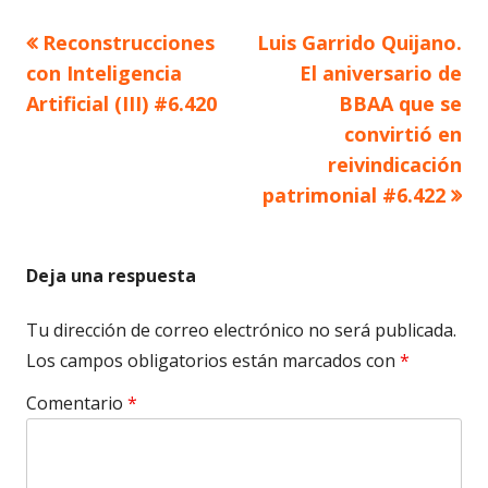
Artículo
Artículo
Reconstrucciones
Luis Garrido Quijano.
Navegación
anterior
siguiente
con Inteligencia
El aniversario de
de
Artificial (III) #6.420
BBAA que se
convirtió en
entradas
reivindicación
patrimonial #6.422
Deja una respuesta
Tu dirección de correo electrónico no será publicada.
Los campos obligatorios están marcados con
*
Comentario
*