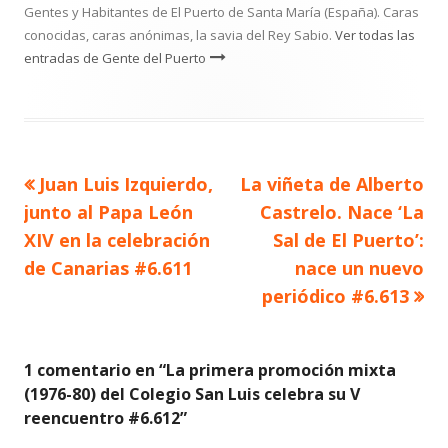
Gentes y Habitantes de El Puerto de Santa María (España). Caras
conocidas, caras anónimas, la savia del Rey Sabio.
Ver todas las
entradas de Gente del Puerto
Artículo
Artículo
Juan Luis Izquierdo,
La viñeta de Alberto
Navegación
anterior
siguiente
junto al Papa León
Castrelo. Nace ‘La
de
XIV en la celebración
Sal de El Puerto’:
de Canarias #6.611
nace un nuevo
entradas
periódico #6.613
1 comentario en “
La primera promoción mixta
(1976-80) del Colegio San Luis celebra su V
reencuentro #6.612
”