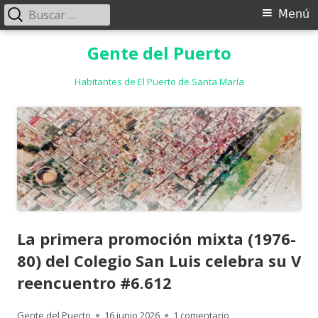
Buscar:
Menú
Menú
principal
Saltar
Gente del Puerto
al
contenido
Habitantes de El Puerto de Santa María
La primera promoción mixta (1976-
80) del Colegio San Luis celebra su V
reencuentro #6.612
Autor
Publicado
en La primera promoc
Gente del Puerto
16 junio 2026
1 comentario