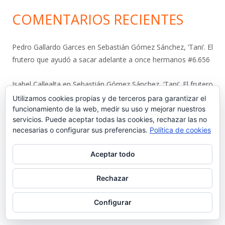
COMENTARIOS RECIENTES
Pedro Gallardo Garces
en
Sebastián Gómez Sánchez, ‘Tani’. El
frutero que ayudó a sacar adelante a once hermanos #6.656
Isabel Callealta
en
Sebastián Gómez Sánchez, ‘Tani’. El frutero
que ayudó a sacar adelante a once hermanos #6.656
Utilizamos cookies propias y de terceros para garantizar el
funcionamiento de la web, medir su uso y mejorar nuestros
servicios. Puede aceptar todas las cookies, rechazar las no
José Luis Lojo Lozano
en
Sebastián Gómez Sánchez, ‘Tani’. El
necesarias o configurar sus preferencias.
Política de cookies
frutero que ayudó a sacar adelante a once hermanos #6.656
Aceptar todo
Luis
en
La viñeta de Alberto Castrelo. Se hacen fiestas a
domicilio #6.655
Rechazar
Javier Bello González
en
La viñeta de Alberto Castrelo. Se
Configurar
hacen fiestas a domicilio #6.655