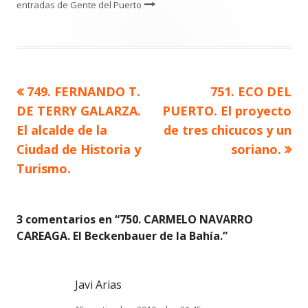
entradas de Gente del Puerto
Artículo
Artículo
749. FERNANDO T.
751. ECO DEL
Navegación
anterior
siguiente
DE TERRY GALARZA.
PUERTO. El proyecto
de
El alcalde de la
de tres chicucos y un
Ciudad de Historia y
soriano.
entradas
Turismo.
3 comentarios en “
750. CARMELO NAVARRO
CAREAGA. El Beckenbauer de la Bahía.
”
Javi Arias