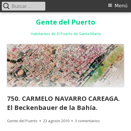
Buscar:
Menú
Menú
principal
Saltar
Gente del Puerto
al
contenido
Habitantes de El Puerto de Santa María
750. CARMELO NAVARRO CAREAGA.
El Beckenbauer de la Bahía.
Autor
Publicado
en 750. CARMELO 
Gente del Puerto
23 agosto 2010
3 comentarios
el