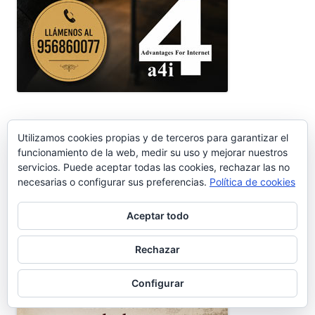
DIARIO DE CÁDIZ | EL PUERTO
Utilizamos cookies propias y de terceros para garantizar el
funcionamiento de la web, medir su uso y mejorar nuestros
servicios. Puede aceptar todas las cookies, rechazar las no
necesarias o configurar sus preferencias.
Política de cookies
Páginas de la edición digital de Diario de Cádiz en El
Puerto.
Aceptar todo
MUSEO CARGADORES A INDIAS
Rechazar
Configurar