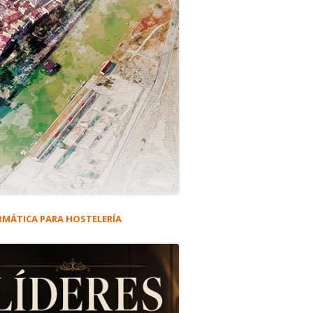
RMÁTICA PARA HOSTELERÍA
rra
eral
n Andalucía.
ncipal