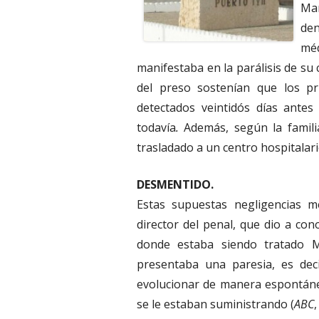
Mar
den
méd
manifestaba en la parálisis de su 
del preso sostenían que los pr
detectados veintidós días antes
todavía
.
Además, según la familia
trasladado a un centro hospitalari
DESMENTIDO.
Estas supuestas negligencias m
director del penal, que dio a con
donde estaba siendo tratado Ma
presentaba una paresia, es deci
evolucionar de manera espontáne
se le estaban suministrando (
ABC