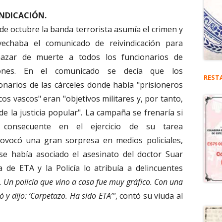
INDICACIÓN.
 de octubre la banda terrorista asumía el crimen y
vechaba el comunicado de reivindicación para
azar de muerte a todos los funcionarios de
iones. En el comunicado se decía que los
REST
onarios de las cárceles donde había "prisioneros
icos vascos" eran "objetivos militares y, por tanto,
de la justicia popular". La campaña se frenaría si
n consecuente en el ejercicio de su tarea
provocó una gran sorpresa en medios policiales,
 había asociado el asesinato del doctor Suar
 de ETA y la Policía lo atribuía a delincuentes
 Un policía que vino a casa fue muy gráfico. Con una
 y dijo: ‘Carpetazo. Ha sido ETA’"
, contó su viuda al