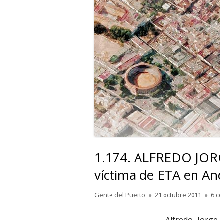
1.174. ALFREDO JOR
víctima de ETA en And
Autor
Publicado
Gente del Puerto
21 octubre 2011
6 
el
Alfredo Jorg