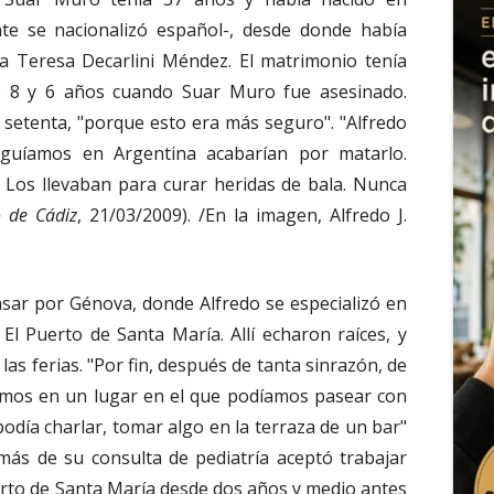
te se nacionalizó español-, desde donde había
a Teresa Decarlini Méndez. El matrimonio tenía
de 8 y 6 años cuando Suar Muro fue asesinado.
s setenta, "porque esto era más seguro". "Alfredo
eguíamos en Argentina acabarían por matarlo.
 Los llevaban para curar heridas de bala. Nunca
o de Cádiz
, 21/03/2009). /En la imagen, Alfredo J.
sar por Génova, donde Alfredo se especializó en
n El Puerto de Santa María. Allí echaron raíces, y
las ferias. "Por fin, después de tanta sinrazón, de
íamos en un lugar en el que podíamos pasear con
 podía charlar, tomar algo en la terraza de un bar"
emás de su consulta de pediatría aceptó trabajar
erto de Santa María desde dos años y medio antes