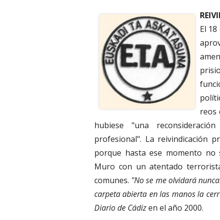
REIV
El 18
apro
amen
pris
funci
polít
reos 
hubiese "una reconsideració
profesional". La reivindicación 
porque hasta ese momento no se
Muro con un atentado terrorista
comunes.
"No se me olvidará nunca.
carpeta abierta en las manos la cerró
Diario de Cádiz
en el año 2000.