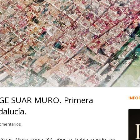
GE SUAR MURO. Primera
INFO
Ba
alucía.
lat
en 1.174. ALFREDO JORGE SUAR MURO. Primera víctima de ETA e
comentarios
pri
e Suar Muro tenía 37 años y había nacido en