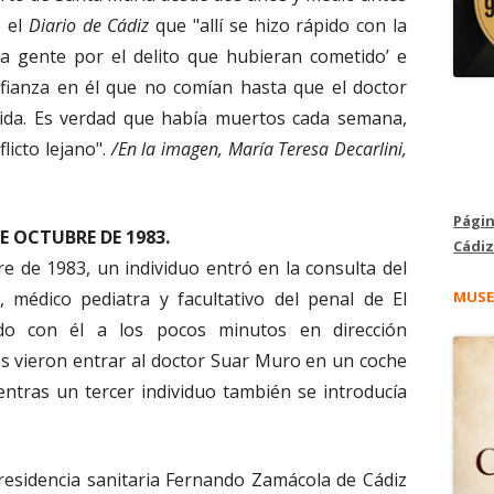
o el
Diario de Cádiz
que "allí se hizo rápido con la
la gente por el delito que hubieran cometido’ e
onfianza en él que no comían hasta que el doctor
ida. Es verdad que había muertos cada semana,
licto lejano".
/En la imagen, María Teresa Decarlini,
Págin
DE OCTUBRE DE 1983.
Cádiz
re de 1983, un individuo entró en la consulta del
MUSE
 médico pediatra y facultativo del penal de El
do con él a los pocos minutos en dirección
es vieron entrar al doctor Suar Muro en un coche
tras un tercer individuo también se introducía
residencia sanitaria Fernando Zamácola de Cádiz