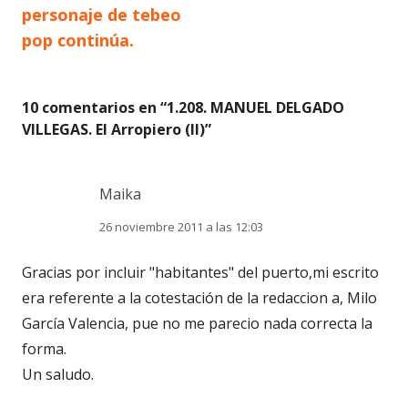
personaje de tebeo
entradas
pop continúa.
10 comentarios en “
1.208. MANUEL DELGADO
VILLEGAS. El Arropiero (II)
”
Maika
26 noviembre 2011 a las 12:03
Gracias por incluir "habitantes" del puerto,mi escrito
era referente a la cotestación de la redaccion a, Milo
García Valencia, pue no me parecio nada correcta la
forma.
Un saludo.