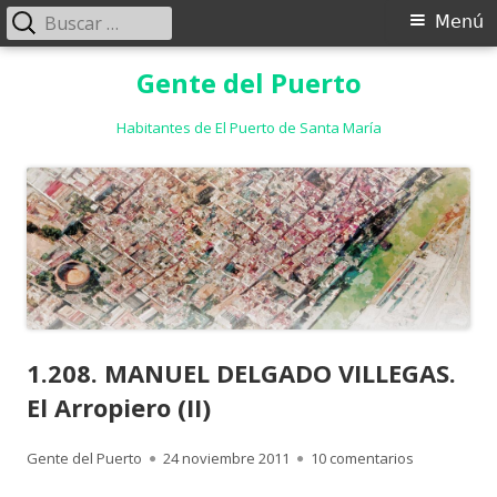
Buscar:
Menú
Menú
principal
Saltar
Gente del Puerto
al
contenido
Habitantes de El Puerto de Santa María
1.208. MANUEL DELGADO VILLEGAS.
El Arropiero (II)
Autor
Publicado
en 1.208. MA
Gente del Puerto
24 noviembre 2011
10 comentarios
el