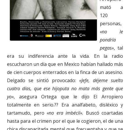
mató a
120
personas,
«no le
pondría
pegas»
, tal
era su indiferencia ante la vida. En la radio
escucharon un día que en Mexico habían hallado más
de cien cuerpos enterrados en la finca de un asesino.
Delgado se sintió provocado:
«Jefe, déjeme suelto
cuatro días, que ese hijoputa no mata más gente que
yo»
, asegura Ortega que le dijo El Arropiero
totalmente en serio.?? Era analfabeto, disléxico y
tartamudo, pero
«no era imbécil».
Buscó coartadas
hasta para el crimen por el que le cogieron, el de una
chica discapacitada mental que frecuentaba y que se