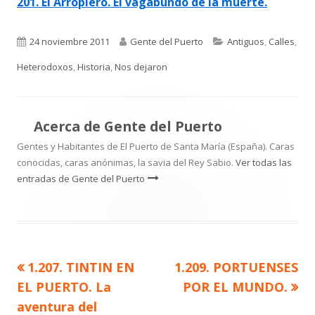
201. El Arropiero. El vagabundo de la muerte.
Publicado
Autor
Categorías
24 noviembre 2011
Gente del Puerto
Antiguos
,
Calles
,
el
Heterodoxos
,
Historia
,
Nos dejaron
Acerca de
Gente del Puerto
Gentes y Habitantes de El Puerto de Santa María (España). Caras
conocidas, caras anónimas, la savia del Rey Sabio.
Ver todas las
entradas de Gente del Puerto
Artículo
Artículo
1.207. TINTIN EN
1.209. PORTUENSES
Navegación
anterior
siguiente
EL PUERTO. La
POR EL MUNDO.
de
aventura del