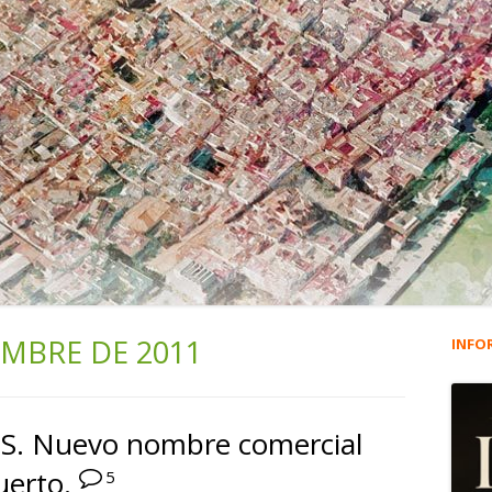
EMBRE DE 2011
INFO
Ba
lat
S. Nuevo nombre comercial
pri
uerto.
5