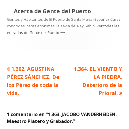
Acerca de
Gente del Puerto
Gentes y Habitantes de El Puerto de Santa María (España). Caras
conocidas, caras anónimas, la savia del Rey Sabio.
Ver todas las
entradas de Gente del Puerto
Artículo
Artículo
1.362. AGUSTINA
1.364. EL VIENTO Y
Navegación
anterior
siguiente
PÉREZ SÁNCHEZ. De
LA PIEDRA.
de
los Pérez de toda la
Deterioro de la
vida.
Prioral.
entradas
1 comentario en “
1.363. JACOBO VANDERHEIDEN.
Maestro Platero y Grabador.
”