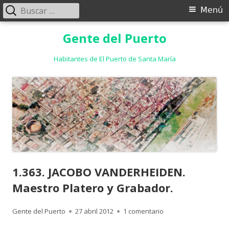
Buscar:
Menú
Menú
principal
Saltar
Gente del Puerto
al
contenido
Habitantes de El Puerto de Santa María
1.363. JACOBO VANDERHEIDEN.
Maestro Platero y Grabador.
Autor
Publicado
en 1.363. JACOBO VA
Gente del Puerto
27 abril 2012
1 comentario
el