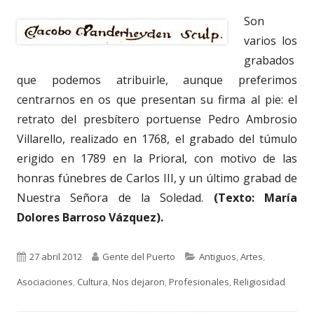
Son
varios los
grabados
que podemos atribuirle, aunque preferimos
centrarnos en os que presentan su firma al pie: el
retrato del presbítero portuense Pedro Ambrosio
Villarello, realizado en 1768, el grabado del túmulo
erigido en 1789 en la Prioral, con motivo de las
honras fúnebres de Carlos III, y un último grabad de
Nuestra Señora de la Soledad.
(Texto: María
Dolores Barroso Vázquez).
Publicado
Autor
Categorías
27 abril 2012
Gente del Puerto
Antiguos
,
Artes
,
el
Asociaciones
,
Cultura
,
Nos dejaron
,
Profesionales
,
Religiosidad