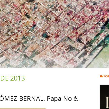
DE 2013
INFO
Ba
lat
ÓMEZ BERNAL. Papa No é.
pri