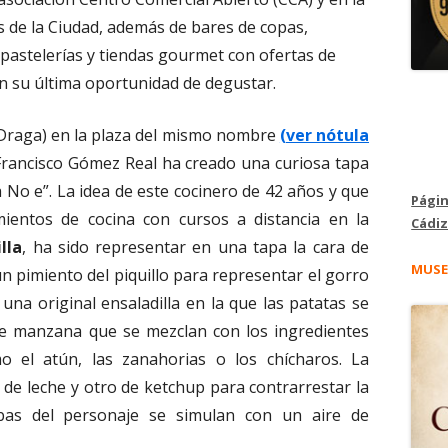
s de la Ciudad, además de bares de copas,
 pastelerías y tiendas gourmet con ofertas de
n su última oportunidad de degustar.
a Draga) en la plaza del mismo nombre
(ver nótula
Francisco Gómez Real ha creado una curiosa tapa
No e”. La idea de este cocinero de 42 años y que
Págin
ientos de cocina con cursos a distancia en la
Cádiz
lla
, ha sido representar en una tapa la cara de
MUSE
un pimiento del piquillo para representar el gorro
 una original ensaladilla en la que las patatas se
e manzana que se mezclan con los ingredientes
mo el atún, las zanahorias o los chícharos. La
de leche y otro de ketchup para contrarrestar la
bas del personaje se simulan con un aire de