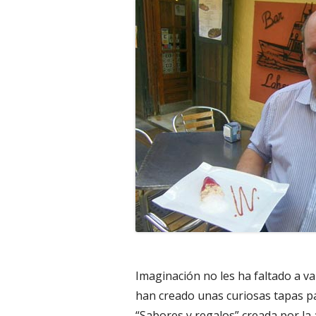
Imaginación no les ha faltado a v
han creado unas curiosas tapas p
“Sabores y regalos” creada por la 