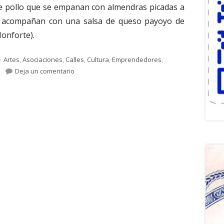
 de pollo que se empanan con almendras picadas a
 se acompañan con una salsa de queso payoyo de
Monforte).
Categorías
Artes
,
Asociaciones
,
Calles
,
Cultura
,
Emprendedores
,
para 1.605. FRANCISCO GÓMEZ BERNAL. Papa No 
Deja un comentario